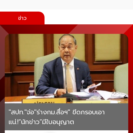
ข่าว
"สปท."จ่อ"ร่างกม.สื่อฯ" ขีดกรอบเอา
แน่.!“นักข่าว”มีใบอนุญาต