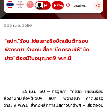
Play
Loading...
25 เม.ย. 2560
"สปท."ร้อน..!จ่อเอาจริงขีดเส้นตีกรอบ
พิจารณา"ร่างกม.สื่อฯ"ขีดกรอบให้“นัก
ข่าว”ต้องมีใบอนุญาต9 พ.ค.นี้
25 เม.ย. 60 – ที่รัฐสภา "คณิต" เผยเตรียม
ส่งร่างกม.สื่อฯให้วิปฯ สปท. พิจารณา คาดบรรจุ
วาระ 9 พ.ค.นี้ ย้ำคงหลักการมีสภาวิชาชีพฯ – สื่อต้องมี