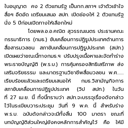
ใบอนุญาต คง 2 ตัวแทนรัฐ เป็นกก.สภาฯ เจ้าตัวเข้าใจ
สื่อฯ อึดอัด เตรียมเสนอ สปท. เปิดช่องให้ 2 ตัวแทนรัฐ
นั่ง 5 ปีก่อนเปิดทางให้เลือกใหม่
โดยพล.อ.อ.คณิต สุวรรณเนตร ประธานคณะ
กรรมาธิการ (กมธ.) ขับเคลื่อนการปฏิรูปประเทศด้านการ
สื่อสารมวลชน สภาขับเคลื่อนการปฏิรูปประเทศ (สปท.)
เปิดเผยว่าขณะนี้ทางกมธ.ฯ ปรับปรุงเนื้อหาและจัดทำร่าง
พระราชบัญญัติ (พ.ร.บ.) การคุ้มครองสิทธิเสรีภาพ ส่ง
เสริมจริยธรรม และมาตรฐานวิชาชีพสื่อมวลชน พ.ศ......
เรียบร้อยแล้วและเตรียมเสนอให้ กมธ.วิสามัญกิจการ
สภาขับเคลื่อนการปฏิรูปประเทศ (วิป สปท.) ในวัน
ที่ 27 เม.ย. นี้ ทั้งนี้ทราบว่า สปท.จะบรรจุเรื่องดังกล่าว
ไว้ในระเบียบวาระประชุม วันที่ 9 พ.ค. นี้ สำหรับร่าง
พ.ร.บ. ฉบับดังกล่าวจะมีทั้งสิ้น 100 มาตรา ขณะที่
บทบัญญัติส่วนใหญ่ยังคงหลักการสำคัญไว้ คือ ให้มี