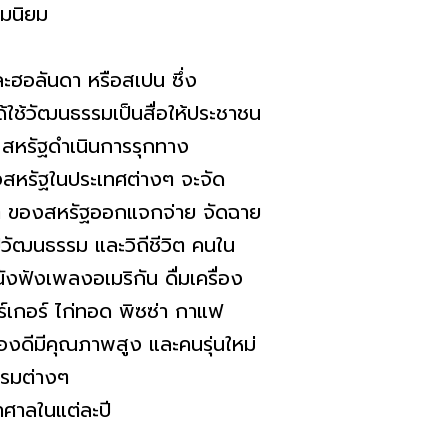
คมนิยม
อลันดา หรือสเปน ซึ่ง
ใช้วัฒนธรรมเป็นสื่อให้ประชาชน
 สหรัฐดำเนินการรุกทาง
สหรัฐในประเทศต่างๆ จะจัด
งๆ ของสหรัฐออกแจกจ่าย จัดฉาย
ัฒนธรรม และวิถีชีวิต คนใน
ังฟังเพลงอเมริกัน ดื่มเครื่อง
์เกอร์ ไก่ทอด พิซซ่า กาแฟ
นของดีมีคุณภาพสูง และคนรุ่นใหม่
รรมต่างๆ
าลในแต่ละปี