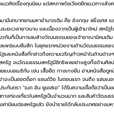
อแนวคิดเรื่องทุนนิยม แต่สหภาพโซเวียตยึดแนวทางสัง
บทบาทแทนมหาอำนาจเดิม คือ อังกฤษ ฝรั่งเศส และฮ
ะเวลายาวนาน และเนื่องจากเป็นผู้เข้ามาใหม่ สหรัฐได้
ียวกันก็เป็นการลบล้างวัฒนธรรมของเจ้าอาณานิคมเดิม
เผยแพร่แบบซึมลึก ในยุคแรกหน่วยงานด้านวัฒนธรรมของ
ฐและหนังสือที่กล่าวถึงความเจริญก้าวหน้าในด้านต่า
ัฐ จนวัฒนธรรมสหรัฐมีอิทธิพลอย่างสูงทั้งด้านศิลปว
แบบอเมริกัน เช่น เสื้อยืด กางเกงยีน อ่านหนังสือดูหน
ม่ว่าจะเป็นฮอตด็อก แซนด์วิช ในตอนแรก จนถึง แฮมเบอร
่ประทับตรา “เมด อิน ยูเอสเอ” ได้รับความเชื่อถือว่าเป็
ินทางท่องเที่ยวในสหรัฐเป็นจำนวนมาก และสินค้าวัฒนธ
ยมต่อสหรัฐแล้ว ยังนำรายได้กลับประเทศอย่างมหาศ