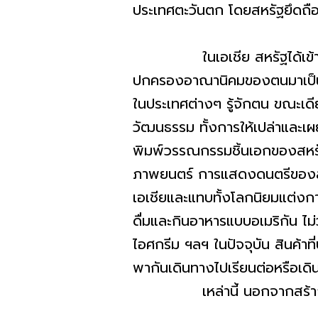
ประเทศตะวันตก โดยสหรัฐยึดถื
ในเอเชีย สหรัฐได้เข้ามามี
ปกครองอาณานิคมของตนมาเป็นระย
ในประเทศต่างๆ รู้จักตน ขณะเด
วัฒนธรรม ทั้งการให้เปล่าและ
พิมพ์วรรณกรรมชิ้นเอกของสหรั
ภาพยนตร์ การแสดงดนตรีของสหร
เอเชียและแทบทั้งโลกนิยมแต่งกาย
ดื่มและกินอาหารแบบอเมริกัน ไ
ไอศกรีม ฯลฯ ในปัจจุบัน สินค้าที
พากันเดินทางไปเรียนต่อหรือเด
เหล่านี้ นอกจากสร้างค่านิ