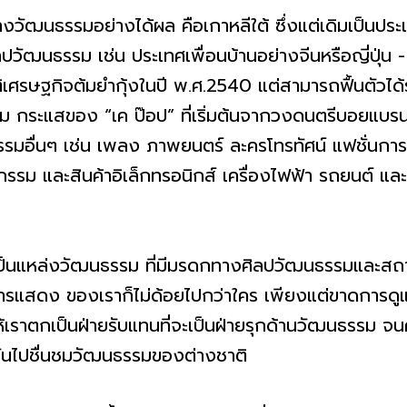
อย่างได้ผล คือเกาหลีใต้ ซึ่งแต่เดิมเป็นประเทศที่ไม
ปวัฒนธรรม เช่น ประเทศเพื่อนบ้านอย่างจีนหรือญี่ปุ่น -
รษฐกิจต้มยำกุ้งในปี พ.ศ.2540 แต่สามารถฟื้นตัวได้รวด
 กระแสของ “เค ป๊อป” ที่เริ่มต้นจากวงดนตรีบอยแบรน
รมอื่นๆ เช่น เพลง ภาพยนตร์ ละครโทรทัศน์ แฟชั่นการแ
รรม และสินค้าอิเล็กทรอนิกส์ เครื่องไฟฟ้า รถยนต์ และก
วัฒนธรรม ที่มีมรดกทางศิลปวัฒนธรรมและสถานที
สดง ของเราก็ไม่ด้อยไปกว่าใคร เพียงแต่ขาดการดูแลจ
ห้เราตกเป็นฝ่ายรับแทนที่จะเป็นฝ่ายรุกด้านวัฒนธรรม จ
นไปชื่นชมวัฒนธรรมของต่างชาติ