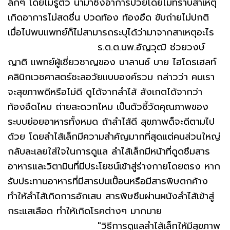
ลึกๆ โดยไม่รู้ตัว นำมาซึ่งอาการป่วยโดยไม่ทราบสาเหตุ
เกิดอาการไม่สดชื่น ปวดท้อง ท้องอืด ขับถ่ายไม่ปกติ
เมื่อไปพบแพทย์ก็ไม่สามารถระบุได้ว่ามาจากสาเหตุอะไร
ร.ต.ต.นพ.อัญวุฒิ ช่วยวงษ์
ญาติ แพทย์ผู้เชี่ยวชาญของ บาลานซ์ บาย ไฮโดรเฮลท์
คลินิกเวชศาสตร์ชะลอวัยแบบองค์รวม กล่าวว่า คนเรา
จะสุขภาพดีหรือไม่ดี ดูได้จากลำไส้ สังเกตได้จากว่า
ท้องอืดไหม ถ่ายสะดวกไหม เป็นตัวชี้วัดคุณภาพของ
ระบบย่อยอาหารทั้งหมด ถ้าลำไส้ดี สุขภาพด็จะดีตามไป
ด้วย โดยลำไส้เล็กมีความสำคัญมากที่สุดแต่คนส่วนใหญ่
กลับละเลยใส่ใจในการดูแล ลำไส้เล็กมีหน้าที่ดูดซึมสาร
อาหารและวิตามินที่มีประโยชน์เข้าสู่ร่างกายโดยตรง หาก
รับประทานอาหารที่มีสารปนเปื้อนหรือมีสารพิษตกค้าง
ทำให้ลำไส้เกิดการอักเสบ สารพิษซึมผ่านผนังลำไส้เข้าสู่
กระแสเลือด ทำให้เกิดโรคต่างๆ มากมาย
"วิธีการดูแลลำไส้เล็กให้มีสุขภาพ