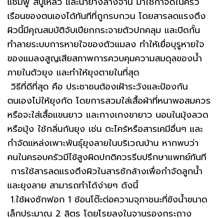
แชมพู สบู่เหลว และน้ำยางล้างจาน มาใช้กำจัดในครัว
เรือนของตนเองได้ทันทีที่ถูกรบกวน โดยสารลดแรงตึง
ผิวนี้มีคุณสมบัติจับเปียกกระจายตัวปกคลุม และปิดกั้น
ทำลายระบบการหายใจของตัวแมลง ทำให้เยื่อบุรูหายใจ
ของแมลงสูญเสียสภาพการควบคุมความสมดุลของน้ำ
ภายในตัวยุง และทำให้ยุงตายในที่สุด
วิธีที่ดีที่สุด คือ ประชาชนต้องเฝ้าระวังและป้องกัน
ตนเองไม่ให้ยุงกัด โดยการสวมใส่เสื้อผ้าที่หนาพอสมควร
หรือจะใส่เสื้อแขนยาว และกางเกงขายาว นอนในมุ้งลวด
หรือมุ้ง ใช้กลิ่นกันยุง เช่น ตะไคร้หรือสารเคมีอื่นๆ และ
กำจัดแหล่งเพาะพันธุ์ยุงลายในบริเวณบ้าน หากพบว่า
คนในครอบครัวมีไข้สูงผิดปกติควรรีบปรึกษาแพทย์ทันที
การใช้สารลดแรงตึงผิวในสารซักล้างเพื่อกำจัดลูกน้ำ
และยุงลาย สามารถทำได้ง่ายๆ ดังนี้
1.ใช้ผงซักฟอก 1 ช้อนโต๊ะต่อความจุภาชนะที่ขังน้ำขนาด
เล็กประมาณ 2 ลิตร โดยโรยลงในจานรองกระถาง