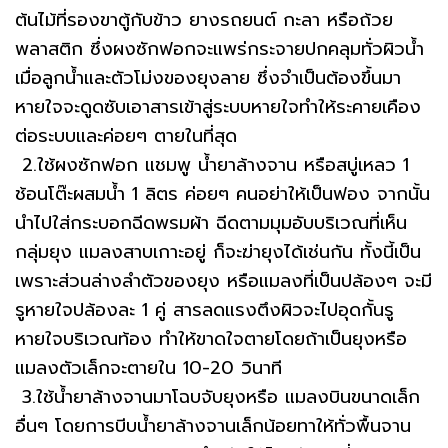
ต้นไม้ที่รองขาตู้กับข้าว ยางรถยนต์ กะลา หรือถ้วย
พลาสติก ซึ่งผงซักฟอกจะแพร่กระจายปกคลุมทั่วผิวน้ำ
เมื่อลูกน้ำและตัวโม่งของยุงลาย ซึ่งจำเป็นต้องขึ้นมา
หายใจจะดูดซับเอาสารเข้าสู่ระบบหายใจทำให้ระคายเคือง
ต่อระบบและค่อยๆ ตายในที่สุด
2.ใช้ผงซักฟอก แชมพู น้ำยาล้างจาน หรือสบู่เหลว 1
ช้อนโต๊ะผสมน้ำ 1 ลิตร ค่อยๆ คนอย่าให้เป็นฟอง จากนั้น
นำไปใส่กระบอกฉีดพรมผ้า ฉีดตามมุมอับบริเวณที่เห็น
กลุ่มยุง แมลงสาบเกาะอยู่ ก็จะฆ่ายุงได้เช่นกัน ทั้งนี้เป็น
เพราะส่วนล่างลำตัวของยุง หรือแมลงที่เป็นปล้องๆ จะมี
รูหายใจปล้องละ 1 คู่ สารลดแรงตึงผิวจะไปอุดกั้นรู
หายใจบริเวณท้อง ทำให้ขาดใจตายโดยถ้าเป็นยุงหรือ
แมลงตัวเล็กจะตายใน 10-20 วินาที
3.ใช้น้ำยาล้างจานมาโฉบจับยุงหรือ แมลงบินขนาดเล็ก
อื่นๆ โดยการบีบน้ำยาล้างจานเล็กน้อยทาให้ทั่วพื้นจาน