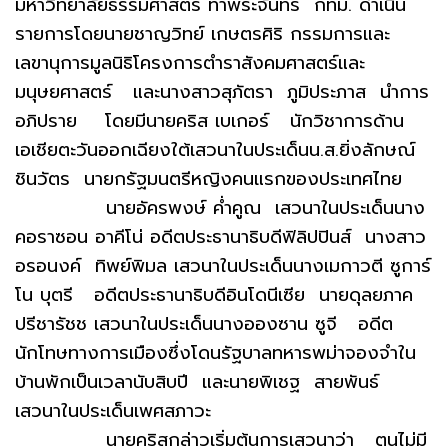
มหาวิทยาลัยธรรมศาสตร์ ท่าพระจันทร์ กทม. ดำเนิน
รายการโดยนายชาญวิทย์ เกษตรศิริ กรรมการและ
เลขานุการมูลนิธิโครงการตำราสังคมศาสตร์และ
มนุษยศาสตร์ และนางสาวสุภัตรา ภูมิประภาส นำการ
อภิปราย โดยมีนายคริส เบเกอร์ นักวิชาการด้าน
เอเชียตะวันออกเฉียงใต้เสวนาในประเด็นน.ส.ยิ่งลักษณ์
ชินวัตร นายกรัฐมนตรีหญิงคนแรกของประเทศไทย
นายอัครพงษ์ ค่ำคูณ เสวนาในประเด็นนาง
คอราซอน อาคีโน่ อดีตประธานาธิบดีฟิลิปปินส์ นางสาว
อรอนงค์ ทิพย์พิมล เสวนาในประเด็นนางเมกาวตี ซูการ์
โน บุตรี อดีตประธานาธิบดีอินโดนีเซีย นายดุลยภาค
ปรีชารัชช เสวนาในประเด็นนางอองซาน ซูจี อดีต
นักโทษทางการเมืองซึ่งโดนรัฐบาลทหารพม่าจองจำใน
บ้านพักเป็นเวลานับสิบปี และนายพิเชฐ สายพันธ์
เสวนาในประเด็นเพศสภาวะ
นายคริสกล่าวเริ่มต้นการเสวนาว่า ตนไม่มี