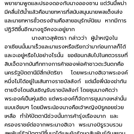
พยายามพูดและปรองดองกับนางอองซาน แต่วันนี้พม่า
มีคลื่นใต้น้ำแล้วคือนายทหารที่สนับสนุนนายพลเต็งเส่ง
และนายทหารขั้วตรงข้ามคือสายอนุรักษ์นิยม หากมีการ
ปฏิวัติขึ้นอีกนางซูจีคงจะอยู่ยาก
นางสาวสุพัตรา กล่าวว่า ผู้นำหญิงใน
อาเซียนนั้นมาเร็วและมาแรงหรือเรียกว่ามาก่อนกาลก็ได้
และจะอยู่หรือไปอย่างไรนั้น ขอย้อนกลับไปในศตวรรษที่
สิบเจ็ดจากบันทึกทางการค้าของพ่อค้าชาวตะวันตกคือ
นครรัฐปัตตานีมีสี่กษัตริยา โดยพระนางฮิเจาพระองค์
หนึ่งไม่ได้อยู่ในเส้นทางราชบัลลังก์ แต่เมื่อพี่น้องฆ่ากัน
ตายจึงโดนอันเชิญรับราชบัลลังก์ โดยขุนนางคิดว่า
พระองค์เป็นหุ่นเชิด แต่พระองค์ก็จัดการขุนนางเหล่านั้น
แบบเงียบๆ โดยมีพระน้องนางคือเจ้าหญิงบิรูคอยช่วย
เหลือ ทำให้ปัตตานีช่วงนั้นการค้ารุ่งเรืองมาก และ
ครองราชย์ต่อจากพระนางฮิเจา พระนางบิรูรวบรวม
สหพันธ์รัฐปัตตานีขึ้นมาได้และยังรักษาสัมพันธ์กับสยาม