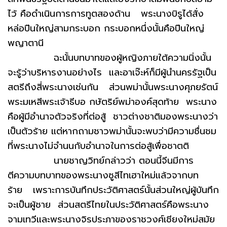
ไว้ คือดำเนินการการทูตสองด้าน พระนางบิรูได้สั่ง
หล่อปืนใหญ่สามกระบอก กระบอกหนึ่งนั้นคือปืนใหญ่
พญาตานี
ฉะนั้นบทบาทของผู้หญิงภายใต้ความนิ่งนั้น
จะรู้ว่าบริหารงานอย่างไร และอาเจ๊ะห์ก็มีผู้นำนครรัฐเป็น
สตรีถึงสี่พระนางเช่นกัน ส่วนพม่านั้นพระนางศุภยรัตน์
พระมเหสีพระเจ้าธีบอ กษัตริย์พม่าองค์สุดท้าย พระนาง
คือผู้มีอำนาจตัวจริงที่ต่อสู้ ชาวต่างชาติมองพระนางว่า
เป็นตัวร้าย แต่หากถามชาวพม่านั้นจะพบว่ามีความชื่นชม
ที่พระนางไม่จำนนกับอำนาจในการต่อสู้เพื่อชาตติ
นายชาญวิทย์กล่าวว่า ตอนนี้จีนมีการ
ตีความบทบาทของพระนางซูสีไทเฮาใหม่แล้วจากบท
ร้าย เพราะการบันทึกประวัติศาสตร์นั้นส่วนใหญ่ผู้บันทึก
จะเป็นผู้ชาย ส่วนสตรีไทยในประวัติศาสตร์คือพระนาง
จามเทวีและพระนางจิรประภาของราชวงศ์เชียงใหม่สมัย