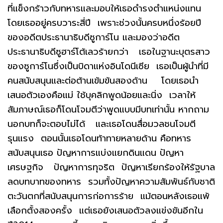
ที่แข็งกร้าวกับทหารและมอบให้เธอดำรงตำแหน่งแทน
โดยเธออยู่ครบวาระสี่ปี เพราะช่วงนั้นครบหนึ่งร้อยปี
ของอดีตประธานาธิบดีซูการ์โน และมองว่าอดีต
ประธานาธิบดีซูฮาร์โต้เลวร้ายกว่า เธอในฐานะบุตรสาว
ของซูการ์โนซึ่งเป็นบิดาแห่งอินโดนีเซีย เธอเป็นผู้นำที่มี
คนสนับสนุนและต่อต้านเข้มข้นสองด้าน โดยเธอนำ
เสนอตัวเองคือแม่ ใช้บุคลิกพูดน้อยและนิ่ง เวลาให้
สัมภาษณ์เธอก็โดนโจมตีว่าพูดแบบมีบทเท่านั้น หากถาม
นอกบทก็จะตอบไม่ได้ และเธอโดนสื่อมวลชนโจมตี
รุนแรง ตอนนั้นเธอโดนท้าทายหลายด้าน คือทหาร
สนับสนุนเธอ ปัญหาการแบ่งแยกดินแดน ปัญหา
เศรษฐกิจ ปัญหาการทุจริต ปัญหาเรียกร้องให้รัฐบาล
ลดบทบาทของทหาร รวมทั้งปัญหาความสัมพันธ์กับชาติ
ตะวันตกที่สนับสนุนการก่อการร้าย แม้ตอนหลังเธอแพ้
เลือกตั้งสองครั้ง แต่เธอยังเสนอตัวลงแข่งขันอีกใน