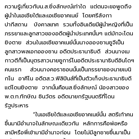
ความรู้เกี่ยวกับน.ส.ยิ่งลักษณ์เท่าใด แต่ตนจะขอพูดถึง
ผู้นำในเอเชียใต้และเอเชียอาคเนย์ โดยศรีลังกา
ปากีสถาน บังคาลเทศ รวมทั้งอินเดียมีผู้นำหญิงที่เป็น
ภรรยาและลูกสาวของอดีตผู้นำประเทศนั้นๆ แต่มักจะโดน
ยิงตาย ส่วนในเอเชียอาคเนย์นั้นนางอองซานซูจีเป็น
ลูกสาวพลเอกอองซาน อดีตประธานาธิบดี ส่วนนางเม
กาวตีก็เป็นบุตรสาวนายซูการ์โนอดีตประธานาธิบดีอินโดฯ
คนแรก ส่วนนางคอราซอนนั้นเป็นภรรยาของนายเบนิ
กโน อาคีโน อดีตส.ว.ฟิลิปินส์ที่เป็นตัวเก็งประธานาธิบดี
แต่โดนยิงตาย จากนั้นคือนส.ยิ่งลักษณ์ น้องสาวของ
พ.ต.ท.ทักษิณ ชินวัตร อดีตนายกรัฐมนตรีที่โดน
รัฐประหาร
“ในเอเชียใต้และเอเชียอาคเนย์นั้น สตรีเก้าคน
ขึ้นมามีอำนาจในลักษณะเดียวกัน หลักการคือพ่อหรือ
สามีหรือพี่เข้ามามีอำนาจก่อน โดยไม่มีลูกชายขึ้นมาเป็น