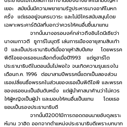
ประชาชนไม่ได้ปลื้มการทำงานของนางอาคีโนที่มีปัญหา
เยอะ สมัยนั้นมีความพยายามรัฐประหารนางอาคีโนหก
ครั้ง แต่เธออยู่จนครบวาระ และไม่มีใครสนับสนุนโดย
เฉพาะพระคาร์ดินัลที่บอกว่าควรให้คนอื่นขึ้นมาแทน
จากนั้นนางอรอนงค์กล่าวถึงอินโดนีเซียว่า
นางเมกาวตี ซูการ์โนบุตรี เล่นการเมืองอายุสามสิบเก้า
ปี และเป็นประธานาธิบดีเมื่ออายุห้าสิบปีเศษ โดยพรรค
พีดีไอของเธอชนะเลือกตั้งเมื่อปี1993 แต่ซูฮาร์โต
ประธานาธิบดีในตอนนั้นไม่พอใจ จนเกิดความรุนแรงใน
เดือนก.ค. 1996 ต่อมาสามปีพรรคนี้แตกเป็นสองส่วน
เธอเปลี่ยนชื่อพรรคในส่วนของเธอเป็นพีดีไอพี และพรรค
ของเธอชนะเป็นอันดับหนึ่ง แต่ผู้นำศาสนาค้านว่าไม่ควร
ให้ผู้หญิงเป็นผู้นำ และมอบให้คนอื่นเป็นแทน โดยเธอ
ยอมเป็นรองประธานาธิบดี
จากนั้นปี2001มีการถอดถอนนายอับดุลเราะ
ห์มาน วาฮิด ออกจากตำแหน่งประธานาธิบดีเพราะบทบาท