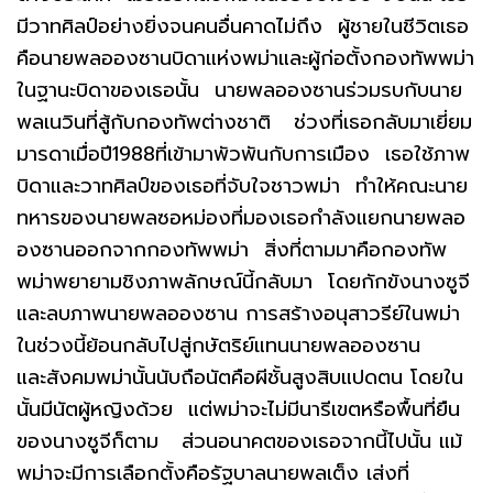
มีวาทศิลป์อย่างยิ่งจนคนอื่นคาดไม่ถึง ผู้ชายในชีวิตเธอ
คือนายพลอองซานบิดาแห่งพม่าและผู้ก่อตั้งกองทัพพม่า
ในฐานะบิดาของเธอนั้น นายพลอองซานร่วมรบกับนาย
พลเนวินที่สู้กับกองทัพต่างชาติ ช่วงที่เธอกลับมาเยี่ยม
มารดาเมื่อปี1988ที่เข้ามาพัวพันกับการเมือง เธอใช้ภาพ
บิดาและวาทศิลป์ของเธอที่จับใจชาวพม่า ทำให้คณะนาย
ทหารของนายพลซอหม่องที่มองเธอกำลังแยกนายพลอ
องซานออกจากกองทัพพม่า สิ่งที่ตามมาคือกองทัพ
พม่าพยายามชิงภาพลักษณ์นี้กลับมา โดยกักขังนางซูจี
และลบภาพนายพลอองซาน การสร้างอนุสาวรีย์ในพม่า
ในช่วงนี้ย้อนกลับไปสู่กษัตริย์แทนนายพลอองซาน
และสังคมพม่านั้นนับถือนัตคือผีชั้นสูงสิบแปดตน โดยใน
นั้นมีนัตผู้หญิงด้วย แต่พม่าจะไม่มีนารีเขตหรือพื้นที่ยืน
ของนางซูจีก็ตาม ส่วนอนาคตของเธอจากนี้ไปนั้น แม้
พม่าจะมีการเลือกตั้งคือรัฐบาลนายพลเต็ง เส่งที่