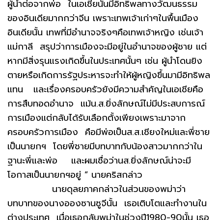
ผู้นำต่อจากพ่อ ในเอเชียนั้นมีอิทธิพลทางวัฒนธรรม
ของอินเดียมากกว่าจีน เพราะเทพเจ้าเก่าๆในพื้นเมือง
อินเดียนั้น เทพที่มีอำนาจจริงๆคือเทพเจ้าหญิง เช่นเจ้า
แม่กาลี สรุปว่าการเมืองจะมีอยู่ในอำนาจของผู้ชาย แต่
หากมีสิ่งรุนแรงเกิดขึ้นในประเทศนั้นๆ เช่น ผู้นำโดนยิง
ตายหรือเกิดการรัฐประหารจะทำให้ผู้หญิงขึ้นมามีอิทธิพล
แทน และเรื่องครอบครัวยังมีความสำคัญในเอเชียคือ
การสืบทอดอำนาจ แม้น.ส.ยิ่งลักษณ์ไม่มีประสบการณ์
การเมืองแต่กลับได้รับเลือกตั้งเพียงเพราะมาจาก
ครอบครัวการเมือง คือมีพ่อเป็นส.ส.เชียงใหม่และพี่ชาย
เป็นนายกฯ โดยพี่ชายมีบทบาทกับน้องสาวมากกว่าใน
ฐานะพี่และพ่อ และผมเชื่อว่านส.ยิ่งลักษณ์น่าจะมี
โอกาสเป็นนายกฯอยู่ ” นายคริสกล่าว
นายดุลยภาคกล่าวในส่วนของพม่าว่า
บทบาทของนางอองซานซูจีนั้น เธอเติบโตและทำงานใน
ต่างประเทศ เมื่อเธอกลับพม่าในช่วงปี1980-90นั้น เธอ