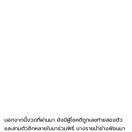
นอกจากนี้งวดที่ผ่านมา ยังมีผู้โชคดีถูกเลขท้ายสองตัว
และสามตัวอีกหลายใบมาร่วมพิธี บางรายนำช่างฟ้อนมา