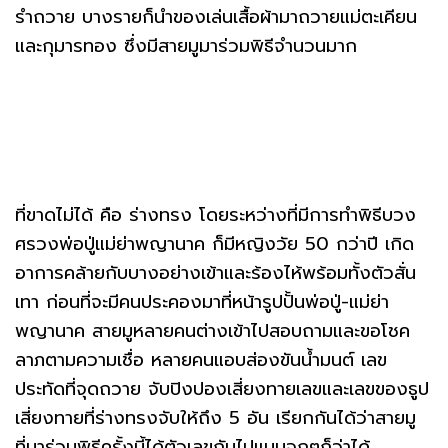
รำถวาย บางรายก็นำของเล่นเสื้อผ้ามาถวายแม่ตะเคียน
และกุมารทอง ซึ่งมีสายมูมาร่วมพิธีจำนวนมาก
ที่ขาดไม่ได้ คือ ร่างทรง โดยระหว่างที่มีการทำพิธีบวง
ศรวงพ่อปู่แม่ย่าพญานาค ก็มีหญิงวัย 50 กว่าปี เกิด
อาการคล้ายกับบางอย่างเข้าและร้องไห้พร้อมทั้งตัวสั่น
เทา ก่อนที่จะมีคนประคองมาที่หน้ารูปปั้นพ่อปู่-แม่ย่า
พญานาค สายมูหลายคนต่างเข้าไปสอบถามและขอโชค
ลาภตามความเชื่อ หลายคนแอบส่องขันน้ำมนต์ เลข
ประทัดที่จุดถวาย จับปิงปองเสี่ยงทายเลขและเลขของธูป
เสี่ยงทายที่ร่างทรงจับให้ถึง 5 อัน เรียกกันได้ว่าสายมู
ที่มาร่วมพิธีครั้งนี้ได้ตัวเลขกันไปแบบจุกๆก็ว่าได้