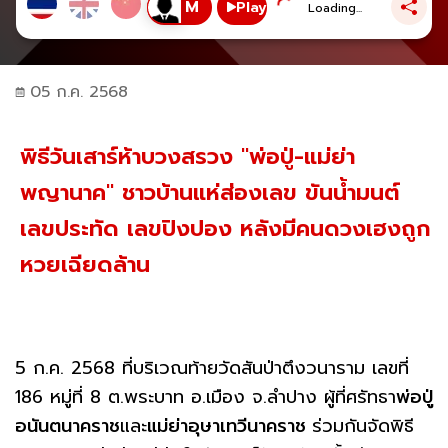
Play
Loading...
05 ก.ค. 2568
พิธีวันเสาร์ห้าบวงสรวง "พ่อปู่-แม่ย่า
พญานาค" ชาวบ้านแห่ส่องเลข ขันน้ำมนต์
เลขประทัด เลขปิงปอง หลังมีคนดวงเฮงถูก
หวยเฉียดล้าน
5 ก.ค. 2568 ที่บริเวณท้ายวัดสันป่าตึงวนาราม เลขที่
186 หมู่ที่ 8 ต.พระบาท อ.เมือง จ.ลำปาง ผู้ที่ศรัทธา
พ่อปู่
อนันตนาคราช
และ
แม่ย่าอุษาเทวีนาคราช
ร่วมกันจัดพิธี