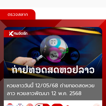
ตรวจสลาก
หวยลาววันนี้ 12/05/68 ถ่ายทอดสดหวย
ลาว หวยลาวพัฒนา 12 พ.ค. 2568