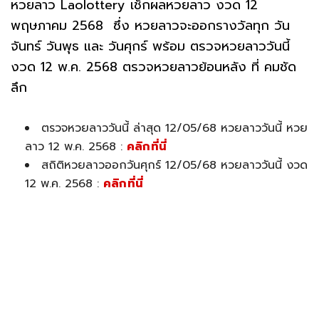
หวยลาว Laolottery เช็กผลหวยลาว งวด 12
พฤษภาคม 2568 ซึ่ง หวยลาวจะออกรางวัลทุก วัน
จันทร์ วันพุธ และ วันศุกร์ พร้อม ตรวจหวยลาววันนี้
งวด 12 พ.ค. 2568 ตรวจหวยลาวย้อนหลัง ที่ คมชัด
ลึก
ตรวจหวยลาววันนี้ ล่าสุด 12/05/68 หวยลาววันนี้ หวย
ลาว 12 พ.ค. 2568 :
คลิกที่นี่
สถิติหวยลาวออกวันศุกร์ 12/05/68 หวยลาววันนี้ งวด
12 พ.ค. 2568 :
คลิกที่นี่