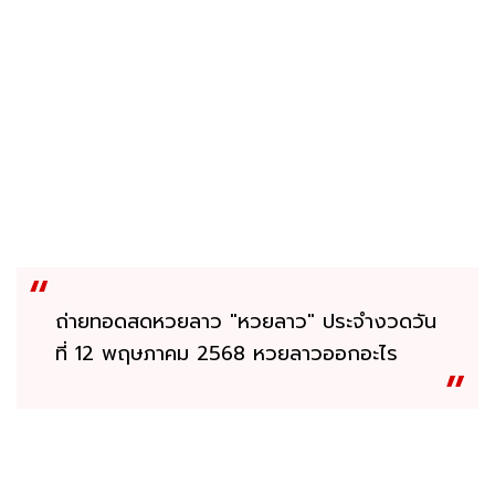
ถ่ายทอดสดหวยลาว "หวยลาว" ประจำงวดวัน
ที่ 12 พฤษภาคม 2568 หวยลาวออกอะไร