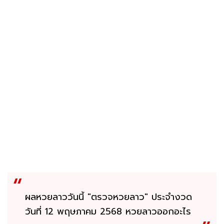
ผลหวยลาววันนี้ "ตรวจหวยลาว" ประจำงวด
วันที่ 12 พฤษภาคม 2568 หวยลาวออกอะไร