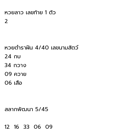
หวยลาว เลขท้าย 1 ตัว
2
หวยตำราฝัน 4/40 เลขนามสัตว์
24 กบ
34 กวาง
09 ควาย
06 เสือ
สลากพัฒนา 5/45
12 16 33 06 09