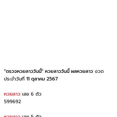
"ตรวจหวยลาววันนี้" หวยลาววันนี้ ผลหวยลาว
งวด
ประจำวันที่
11 ตุลาคม 2567
หวยลาว
เลข 6 ตัว
599692
หวยลาว
เลข 5 ตัว