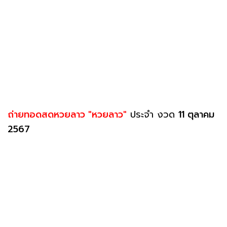
ถ่ายทอดสดหวยลาว "หวยลาว"
ประจำ งวด
11 ตุลาคม
2567