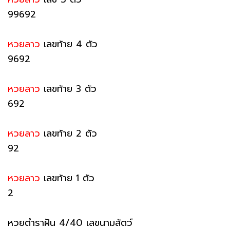
99692
หวยลาว
เลขท้าย 4 ตัว
9692
หวยลาว
เลขท้าย 3 ตัว
692
หวยลาว
เลขท้าย 2 ตัว
92
หวยลาว
เลขท้าย 1 ตัว
2
หวยตำราฝัน 4/40 เลขนามสัตว์