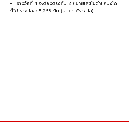
รางวัลที่ 4 จะต้องตรงกัน 2 หมายเลขในตำแหน่งใด
ก็ได้ รางวัลละ 5,263 กีบ (รวมภาษีรางวัล)