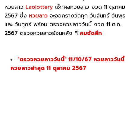
หวยลาว
Laolottery
เช็กผลหวยลาว งวด
11 ตุลาคม
2567
ซึ่ง
หวยลาว
จะออกรางวัลทุก วันจันทร์ วันพุธ
และ วันศุกร์ พร้อม ตรวจหวยลาววันนี้ งวด
11 ต.ค.
2567
ตรวจหวยลาวย้อนหลัง ที่
คมชัดลึก
"ตรวจหวยลาววันนี้" 11/10/67 หวยลาววันนี้
หวยลาวล่าสุด 11 ตุลาคม 2567