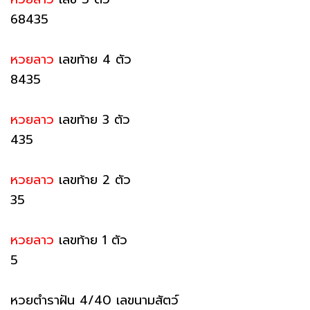
68435
หวยลาว
เลขท้าย 4 ตัว
8435
หวยลาว
เลขท้าย 3 ตัว
435
หวยลาว
เลขท้าย 2 ตัว
35
หวยลาว
เลขท้าย 1 ตัว
5
หวยตำราฝัน 4/40 เลขนามสัตว์