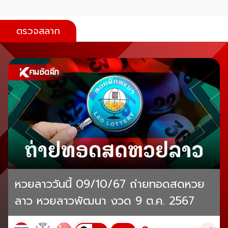
ตรวจสลาก
หวยลาววันนี้ 09/10/67 ถ่ายทอดสดหวย
ลาว หวยลาวพัฒนา งวด 9 ต.ค. 2567