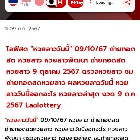
Play
Loading...
09 ต.ค. 2567
ไลฟ์สด "หวยลาววันนี้" 09/10/67 ถ่ายทอด
สด หวยลาว หวยลาวพัฒนา ถ่ายทอดสด
หวยลาว 9 ตุลาคม 2567 ตรวจหวยลาว ชม
ถ่ายทอดสดหวยลาว ผลหวยลาววันนี้ หวย
ลาววันนี้ออกอะไร หวยลาวล่าสุด งวด 9 ต.ค.
2567 Laolottery
"หวยลาววันนี้"
09/10/67
หวยลาว
ถ่ายทอดสด
ถ่ายทอดสดหวยลาว
หวยลาววันนี้ออกอะไร หวยลาว
พัฒนา ตรวจหวยลาว
หวยลาวล่าสุด
ชมถ่ายทอดสด