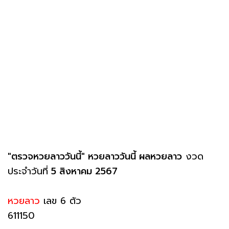
"ตรวจหวยลาววันนี้" หวยลาววันนี้ ผลหวยลาว
งวด
ประจำวันที่
5 สิงหาคม 2567
หวยลาว
เลข 6 ตัว
611150