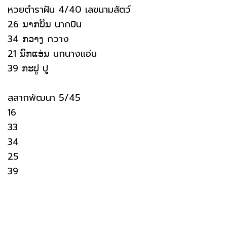
หวยตำราฝัน 4/40 เลขนามสัตว์
26 ນາກບິນ นากบิน
34 ກວາງ กวาง
21 ນົກແອ່ນ นกนางแอ่น
39 ກະປູ ปู
สลากพัฒนา 5/45
16
33
34
25
39