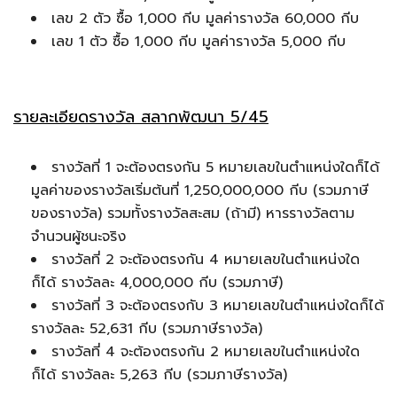
เลข 2 ตัว ซื้อ 1,000 กีบ มูลค่ารางวัล 60,000 กีบ
เลข 1 ตัว ซื้อ 1,000 กีบ มูลค่ารางวัล 5,000 กีบ
รายละเอียดรางวัล สลากพัฒนา 5/45
รางวัลที่ 1 จะต้องตรงกัน 5 หมายเลขในตำแหน่งใดก็ได้
มูลค่าของรางวัลเริ่มต้นที่ 1,250,000,000 กีบ (รวมภาษี
ของรางวัล) รวมทั้งรางวัลสะสม (ถ้ามี) หารรางวัลตาม
จำนวนผู้ชนะจริง
รางวัลที่ 2 จะต้องตรงกัน 4 หมายเลขในตำแหน่งใด
ก็ได้ รางวัลละ 4,000,000 กีบ (รวมภาษี)
รางวัลที่ 3 จะต้องตรงกับ 3 หมายเลขในตำแหน่งใดก็ได้
รางวัลละ 52,631 กีบ (รวมภาษีรางวัล)
รางวัลที่ 4 จะต้องตรงกัน 2 หมายเลขในตำแหน่งใด
ก็ได้ รางวัลละ 5,263 กีบ (รวมภาษีรางวัล)