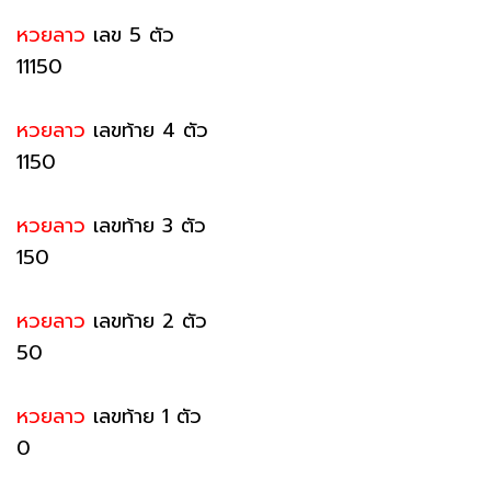
หวยลาว
เลข 5 ตัว
11150
หวยลาว
เลขท้าย 4 ตัว
1150
หวยลาว
เลขท้าย 3 ตัว
150
หวยลาว
เลขท้าย 2 ตัว
50
หวยลาว
เลขท้าย 1 ตัว
0