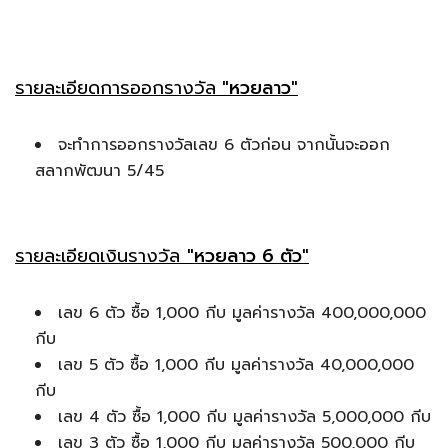
รายละเอียดการออกรางวัล
"หวยลาว"
จะทำการออกรางวัลเลข 6 ตัวก่อน จากนั้นจะออก
สลากพัฒนา 5/45
รายละเอียดเงินรางวัล
"หวยลาว 6 ตัว"
เลข 6 ตัว ซื้อ 1,000 กีบ มูลค่ารางวัล 400,000,000
กีบ
เลข 5 ตัว ซื้อ 1,000 กีบ มูลค่ารางวัล 40,000,000
กีบ
เลข 4 ตัว ซื้อ 1,000 กีบ มูลค่ารางวัล 5,000,000 กีบ
เลข 3 ตัว ซื้อ 1,000 กีบ มูลค่ารางวัล 500,000 กีบ