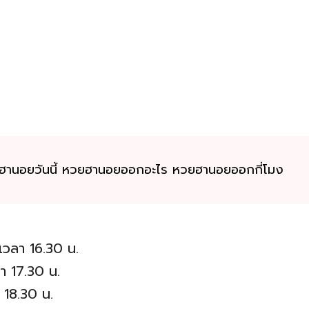
ฮานอยวันนี้ หวยฮานอยออกอะไร หวยฮานอยออกกี่โมง
วลา 16.30 น.
 17.30 น.
18.30 น.