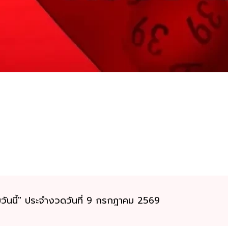
นนี้" ประจำงวดวันที่ 9 กรกฎาคม 2569