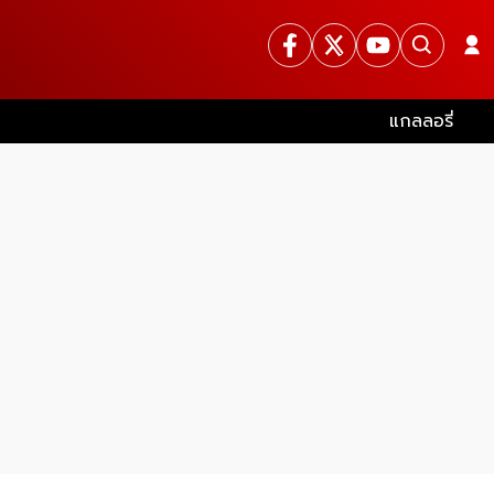
แกลลอรี่