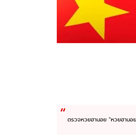
ตรวจหวยฮานอย "หวยฮานอยวั