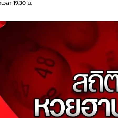
เวลา 19.30 น.