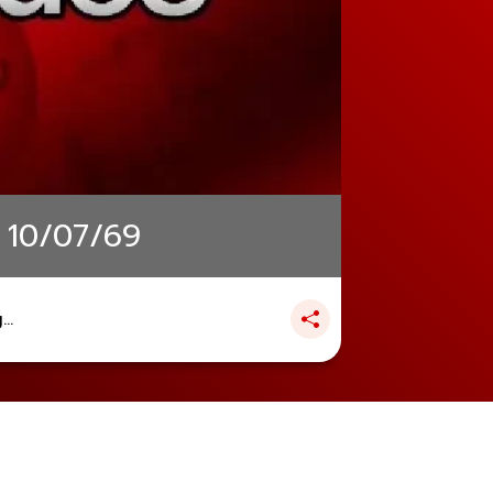
ง 10/07/69
..