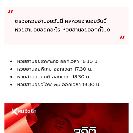
ตรวจหวยฮานอยวันนี้ ผลหวยฮานอยวันนี้
หวยฮานอยออกอะไร หวยฮานอยออกกี่โมง
หวยฮานอยเฉพาะกิจ ออกเวลา 16.30 น.
หวยฮานอยพิเศษ ออกเวลา 17.30 น.
หวยฮานอยปกติ ออกเวลา 18.30 น.
หวยฮานอยวีไอพี vip ออกเวลา 19.30 น.