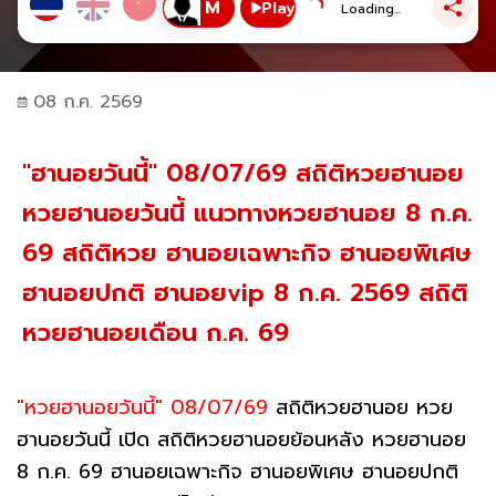
Play
Loading...
08 ก.ค. 2569
"ฮานอยวันนี้" 08/07/69 สถิติหวยฮานอย
หวยฮานอยวันนี้ แนวทางหวยฮานอย 8 ก.ค.
69 สถิติหวย ฮานอยเฉพาะกิจ ฮานอยพิเศษ
ฮานอยปกติ ฮานอยvip 8 ก.ค. 2569 สถิติ
หวยฮานอยเดือน ก.ค. 69
"หวยฮานอยวันนี้" 08/07/69
สถิติหวยฮานอย หวย
ฮานอยวันนี้ เปิด สถิติหวยฮานอยย้อนหลัง หวยฮานอย
8 ก.ค. 69 ฮานอยเฉพาะกิจ ฮานอยพิเศษ ฮานอยปกติ