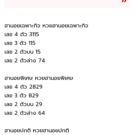
ฮานอยเฉพาะกิจ หวยฮานอยเฉพาะกิจ
เลข 4 ตัว 3115
เลข 3 ตัว 115
เลข 2 ตัวบน 15
เลข 2 ตัวล่าง 74
ฮานอยพิเศษ หวยฮานอยพิเศษ
เลข 4 ตัว 2829
เลข 3 ตัว 829
เลข 2 ตัวบน 29
เลข 2 ตัวล่าง 64
ฮานอยปกติ หวยฮานอยปกติ