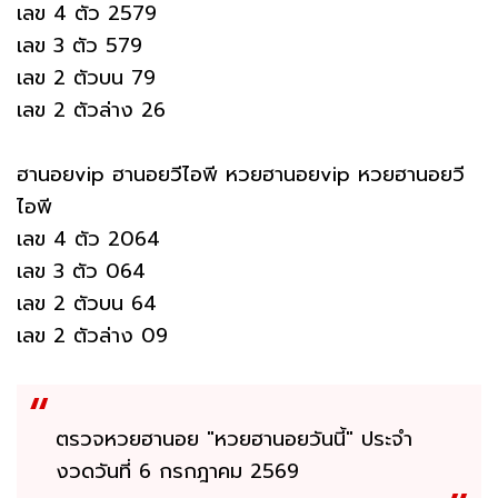
เลข 4 ตัว 2579
เลข 3 ตัว 579
เลข 2 ตัวบน 79
เลข 2 ตัวล่าง 26
ฮานอยvip ฮานอยวีไอพี หวยฮานอยvip หวยฮานอยวี
ไอพี
เลข 4 ตัว 2064
เลข 3 ตัว 064
เลข 2 ตัวบน 64
เลข 2 ตัวล่าง 09
ตรวจหวยฮานอย "หวยฮานอยวันนี้" ประจำ
งวดวันที่ 6 กรกฎาคม 2569