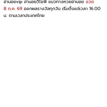
ฮานอยvip ฮานอยวีไอพี แนวทางหวยฮานอย
งวด
8 ก.ค. 69
ออกผลรางวัลทุกวัน เริ่มตั้งแต่เวลา 16.00
น. ตามเวลาประเทศไทย