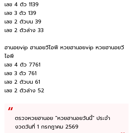
เลข 4 ตัว 1139
เลข 3 ตัว 139
เลข 2 ตัวบน 39
เลข 2 ตัวล่าง 33
ฮานอยvip ฮานอยวีไอพี หวยฮานอยvip หวยฮานอยวี
ไอพี
เลข 4 ตัว 7761
เลข 3 ตัว 761
เลข 2 ตัวบน 61
เลข 2 ตัวล่าง 52
ตรวจหวยฮานอย "หวยฮานอยวันนี้" ประจำ
งวดวันที่ 1 กรกฎาคม 2569