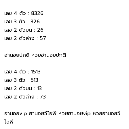
เลข 4 ตัว : 8326
เลข 3 ตัว : 326
เลข 2 ตัวบน : 26
เลข 2 ตัวล่าง : 57
ฮานอยปกติ หวยฮานอยปกติ
เลข 4 ตัว : 1513
เลข 3 ตัว : 513
เลข 2 ตัวบน : 13
เลข 2 ตัวล่าง : 73
ฮานอยvip ฮานอยวีไอพี หวยฮานอยvip หวยฮานอยวี
ไอพี