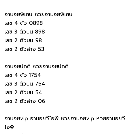
ฮานอยพิเศษ หวยฮานอยพิเศษ
เลข 4 ตัว 0898
เลข 3 ตัวบน 898
เลข 2 ตัวบน 98
เลข 2 ตัวล่าง 53
ฮานอยปกติ หวยฮานอยปกติ
เลข 4 ตัว 1754
เลข 3 ตัวบน 754
เลข 2 ตัวบน 54
เลข 2 ตัวล่าง 06
ฮานอยvip ฮานอยวีไอพี หวยฮานอยvip หวยฮานอยวี
ไอพี