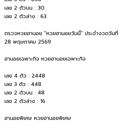
เลข 2 ตัวบน : 30
เลข 2 ตัวล่าง : 63
ตรวจหวยฮานอย "หวยฮานอยวันนี้" ประจำงวดวันที่
28 พฤษภาคม 2569
ฮานอยเฉพาะกิจ หวยฮานอยเฉพาะกิจ
เลข 4 ตัว : 2448
เลข 3 ตัว : 448
เลข 2 ตัวบน : 48
เลข 2 ตัวล่าง : 16
ฮานอยพิเศษ หวยฮานอยพิเศษ