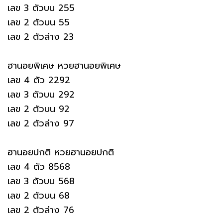
เลข 3 ตัวบน 255
เลข 2 ตัวบน 55
เลข 2 ตัวล่าง 23
ฮานอยพิเศษ หวยฮานอยพิเศษ
เลข 4 ตัว 2292
เลข 3 ตัวบน 292
เลข 2 ตัวบน 92
เลข 2 ตัวล่าง 97
ฮานอยปกติ หวยฮานอยปกติ
เลข 4 ตัว 8568
เลข 3 ตัวบน 568
เลข 2 ตัวบน 68
เลข 2 ตัวล่าง 76