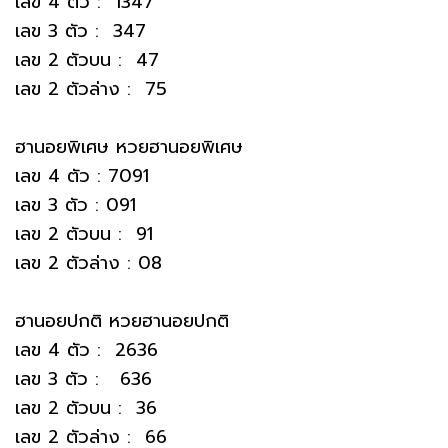
เลข 4 ตัว : 1347
เลข 3 ตัว : 347
เลข 2 ตัวบน : 47
เลข 2 ตัวล่าง : 75
ฮานอยพิเศษ หวยฮานอยพิเศษ
เลข 4 ตัว : 7091
เลข 3 ตัว : 091
เลข 2 ตัวบน : 91
เลข 2 ตัวล่าง : 08
ฮานอยปกติ หวยฮานอยปกติ
เลข 4 ตัว : 2636
เลข 3 ตัว : 636
เลข 2 ตัวบน : 36
เลข 2 ตัวล่าง : 66