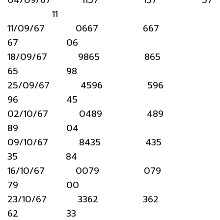
04/09/67 1157 157 57
11
11/09/67 0667 667
67 06
18/09/67 9865 865
65 98
25/09/67 4596 596
96 45
02/10/67 0489 489
89 04
09/10/67 8435 435
35 84
16/10/67 0079 079
79 00
23/10/67 3362 362
62 33