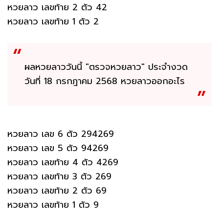
หวยลาว เลขท้าย 2 ตัว 42
หวยลาว เลขท้าย 1 ตัว 2
ผลหวยลาววันนี้ "ตรวจหวยลาว" ประจำงวด
วันที่ 18 กรกฎาคม 2568 หวยลาวออกอะไร
หวยลาว เลข 6 ตัว 294269
หวยลาว เลข 5 ตัว 94269
หวยลาว เลขท้าย 4 ตัว 4269
หวยลาว เลขท้าย 3 ตัว 269
หวยลาว เลขท้าย 2 ตัว 69
หวยลาว เลขท้าย 1 ตัว 9