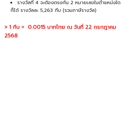
รางวัลที่ 4 จะต้องตรงกัน 2 หมายเลขในตำแหน่งใด
ก็ได้ รางวัลละ 5,263 กีบ (รวมภาษีรางวัล)
> 1 กีบ = 0.0015 บาทไทย ณ วันที่ 22 กรกฎาคม
2568