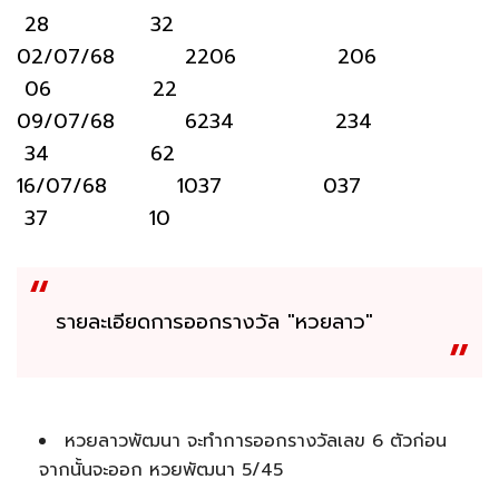
28 32
02/07/68 2206 206
06 22
09/07/68 6234 234
34 62
16/07/68 1037 037
37 10
รายละเอียดการออกรางวัล "หวยลาว"
หวยลาวพัฒนา จะทำการออกรางวัลเลข 6 ตัวก่อน
จากนั้นจะออก หวยพัฒนา 5/45