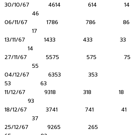
30/10/67 4614 614 14
46
06/11/67 1786 786 86
17
13/11/67 1433 433 33
14
27/11/67 5575 575 75
55
04/12/67 6353 353
53 63
11/12/67 9318 318 18
93
18/12/67 3741 741 41
37
25/12/67 9265 265