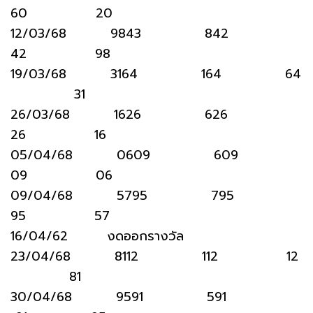
60 20
12/03/68 9843 842
42 98
19/03/68 3164 164 64
31
26/03/68 1626 626
26 16
05/04/68 0609 609
09 06
09/04/68 5795 795
95 57
16/04/62 งดออกรางวัล
23/04/68 8112 112 12
81
30/04/68 9591 591