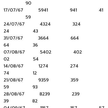
90
17/07/67 5941 941 41
59
24/07/67 4324 324
24 43
31/07/67 3664 664
64 36
07/08/67 5402 402
02 54
14/08/67 1274 274
74 12
21/08/67 9359 359
59 93
28/08/67 8239 239
39 82