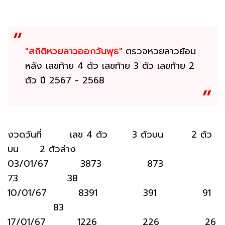
"สถิติหวยลาวออกวันพุธ"
ตรวจหวยลาวย้อน
หลัง เลขท้าย 4 ตัว เลขท้าย 3 ตัว เลขท้าย 2
ตัว ปี 2567 - 2568
งวดวันที่ เลข 4 ตัว 3 ตัวบน 2 ตัว
บน 2 ตัวล่าง
03/01/67 3873 873
73 38
10/01/67 8391 391 91
83
17/01/67 1226 226 26