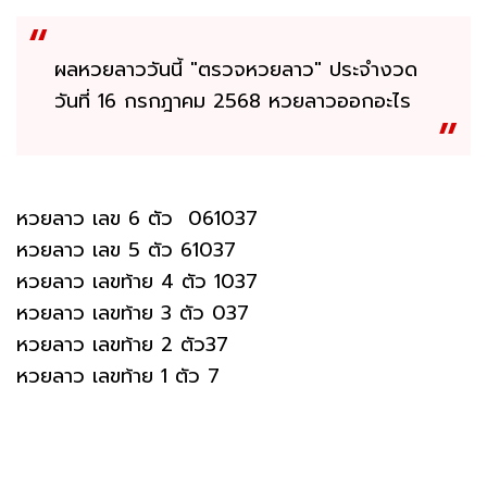
ผลหวยลาววันนี้ "ตรวจหวยลาว" ประจำงวด
วันที่ 16 กรกฎาคม 2568 หวยลาวออกอะไร
หวยลาว เลข 6 ตัว 061037
หวยลาว เลข 5 ตัว 61037
หวยลาว เลขท้าย 4 ตัว 1037
หวยลาว เลขท้าย 3 ตัว 037
หวยลาว เลขท้าย 2 ตัว37
หวยลาว เลขท้าย 1 ตัว 7