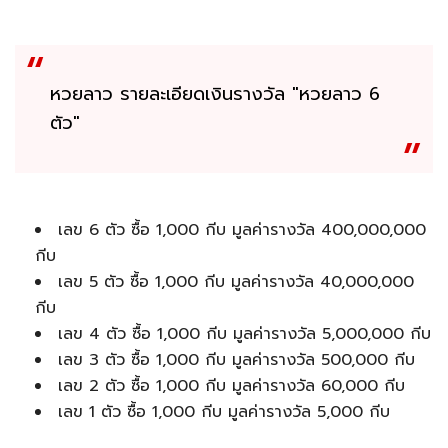
หวยลาว รายละเอียดเงินรางวัล "หวยลาว 6
ตัว"
เลข 6 ตัว ซื้อ 1,000 กีบ มูลค่ารางวัล 400,000,000
กีบ
เลข 5 ตัว ซื้อ 1,000 กีบ มูลค่ารางวัล 40,000,000
กีบ
เลข 4 ตัว ซื้อ 1,000 กีบ มูลค่ารางวัล 5,000,000 กีบ
เลข 3 ตัว ซื้อ 1,000 กีบ มูลค่ารางวัล 500,000 กีบ
เลข 2 ตัว ซื้อ 1,000 กีบ มูลค่ารางวัล 60,000 กีบ
เลข 1 ตัว ซื้อ 1,000 กีบ มูลค่ารางวัล 5,000 กีบ