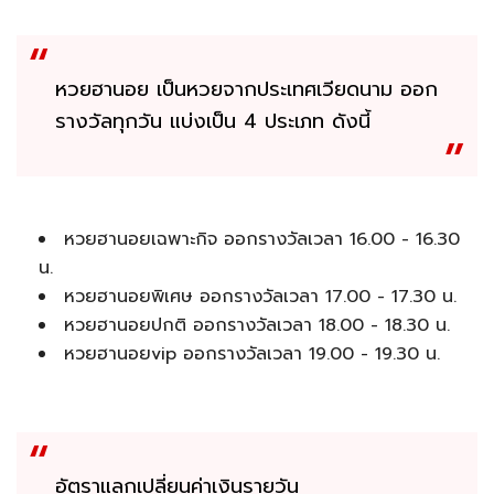
หวยฮานอย เป็นหวยจากประเทศเวียดนาม ออก
รางวัลทุกวัน แบ่งเป็น 4 ประเภท ดังนี้
หวยฮานอยเฉพาะกิจ ออกรางวัลเวลา 16.00 - 16.30
น.
หวยฮานอยพิเศษ ออกรางวัลเวลา 17.00 - 17.30 น.
หวยฮานอยปกติ ออกรางวัลเวลา 18.00 - 18.30 น.
หวยฮานอยvip ออกรางวัลเวลา 19.00 - 19.30 น.
อัตราแลกเปลี่ยนค่าเงินรายวัน