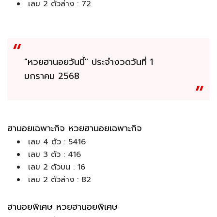
เลข 2 ตัวล่าง : 72
"หวยฮานอยวันนี้" ประจำงวดวันที่ 1
มกราคม 2568
ฮานอยเฉพาะกิจ หวยฮานอยเฉพาะกิจ
เลข 4 ตัว : 5416
เลข 3 ตัว : 416
เลข 2 ตัวบน : 16
เลข 2 ตัวล่าง : 82
ฮานอยพิเศษ หวยฮานอยพิเศษ