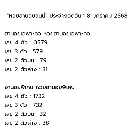
"หวยฮานอยวันนี้" ประจำงวดวันที่ 8 มกราคม 2568
ฮานอยเฉพาะกิจ หวยฮานอยเฉพาะกิจ
เลข 4 ตัว : 0579
เลข 3 ตัว : 579
เลข 2 ตัวบน : 79
เลข 2 ตัวล่าง : 31
ฮานอยพิเศษ หวยฮานอยพิเศษ
เลข 4 ตัว : 1732
เลข 3 ตัว : 732
เลข 2 ตัวบน : 32
เลข 2 ตัวล่าง : 38