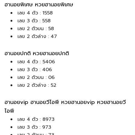
ฮานอยพิเศษ หวยฮานอยพิเศษ
เลข 4 ตัว : 1558
เลข 3 ตัว : 558
เลข 2 ตัวบน : 58
เลข 2 ตัวล่าง : 47
ฮานอยปกติ หวยฮานอยปกติ
เลข 4 ตัว : 5406
เลข 3 ตัว : 406
เลข 2 ตัวบน : 06
เลข 2 ตัวล่าง : 52
ฮานอยvip ฮานอยวีไอพี หวยฮานอยvip หวยฮานอยวี
ไอพี
เลข 4 ตัว : 8973
เลข 3 ตัว : 973
เลข 2 ตัวบน : 73