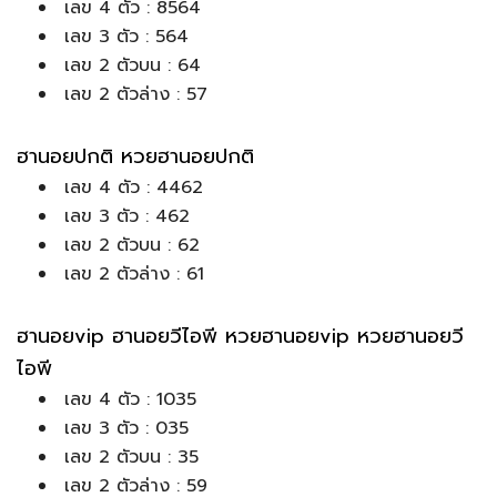
เลข 4 ตัว : 8564
เลข 3 ตัว : 564
เลข 2 ตัวบน : 64
เลข 2 ตัวล่าง : 57
ฮานอยปกติ หวยฮานอยปกติ
เลข 4 ตัว : 4462
เลข 3 ตัว : 462
เลข 2 ตัวบน : 62
เลข 2 ตัวล่าง : 61
ฮานอยvip ฮานอยวีไอพี หวยฮานอยvip หวยฮานอยวี
ไอพี
เลข 4 ตัว : 1035
เลข 3 ตัว : 035
เลข 2 ตัวบน : 35
เลข 2 ตัวล่าง : 59