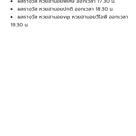
ผลรางวัล หวยฮานอยพิเศษ ออกเวลา 17.30 น.
ผลรางวัล หวยฮานอยปกติ ออกเวลา 18.30 น.
ผลรางวัล หวยฮานอยvip หวยฮานอยวีไอพี ออกเวลา
19.30 น.