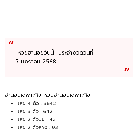
"หวยฮานอยวันนี้" ประจำงวดวันที่
7 มกราคม 2568
ฮานอยเฉพาะกิจ หวยฮานอยเฉพาะกิจ
เลข 4 ตัว : 3642
เลข 3 ตัว : 642
เลข 2 ตัวบน : 42
เลข 2 ตัวล่าง : 93