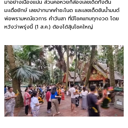
มาอย่างเนืองแน่น ส่วนคอหวยก็ส่องเลขเด็ดทั้งต้น
มะเดื่อยักษ์ เลขปากนาคคำชะโนด และเลขเด็ดขันน้ำมนต์
พ่อพรามหณ์ชวการ คำวันสา ที่มีโชคแทบทุกงวด โดย
หวังว่าพรุ่งนี้ (1 ส.ค.) ต้องได้ลุ้นโชคใหญ่