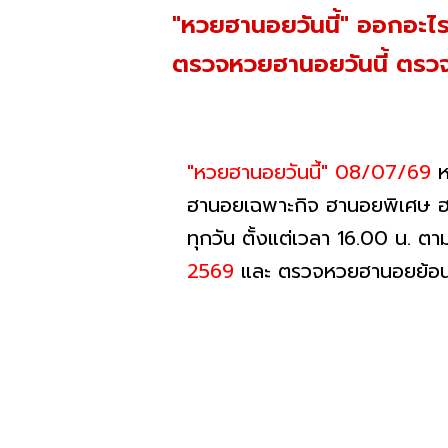
"หวยฮานอยวันนี้" ออกอะ
ตรวจหวยฮานอยวันนี้ ตรว
"หวยฮานอยวันนี้" 08/07/69
ห
ฮานอยเฉพาะกิจ ฮานอยพิเศษ 
ทุกวัน ตั้งแต่เวลา 16.00 น.
2569
และ ตรวจหวยฮานอยย้อน