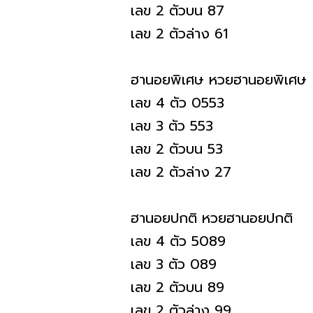
เลข 2 ตัวบน 87
เลข 2 ตัวล่าง 61
ฮานอยพิเศษ หวยฮานอยพิเศษ
เลข 4 ตัว 0553
เลข 3 ตัว 553
เลข 2 ตัวบน 53
เลข 2 ตัวล่าง 27
ฮานอยปกติ หวยฮานอยปกติ
เลข 4 ตัว 5089
เลข 3 ตัว 089
เลข 2 ตัวบน 89
เลข 2 ตัวล่าง 99