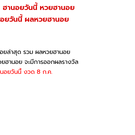
 ฮานอยวันนี้ หวยฮานอย
อยวันนี้ ผลหวยฮานอย
อยล่าสุด รวม ผลหวยฮานอย
ยฮานอย จะมีการออกผลรางวัล
อยวันนี้ งวด 8 ก.ค.