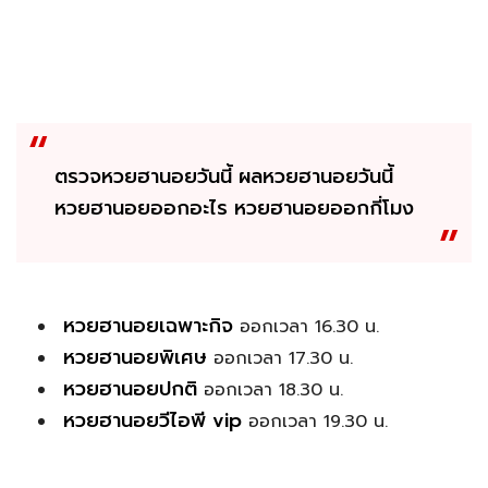
ตรวจหวยฮานอยวันนี้ ผลหวยฮานอยวันนี้
หวยฮานอยออกอะไร หวยฮานอยออกกี่โมง
หวยฮานอยเฉพาะกิจ
ออกเวลา 16.30 น.
หวยฮานอยพิเศษ
ออกเวลา 17.30 น.
หวยฮานอยปกติ
ออกเวลา 18.30 น.
หวยฮานอยวีไอพี vip
ออกเวลา 19.30 น.