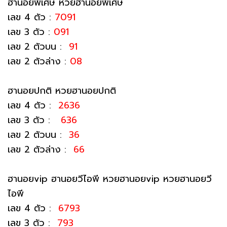
ฮานอยพิเศษ หวยฮานอยพิเศษ
เลข 4 ตัว :
7091
เลข 3 ตัว :
091
เลข 2 ตัวบน :
91
เลข 2 ตัวล่าง :
08
ฮานอยปกติ หวยฮานอยปกติ
เลข 4 ตัว :
2636
เลข 3 ตัว :
636
เลข 2 ตัวบน :
36
เลข 2 ตัวล่าง :
66
ฮานอยvip ฮานอยวีไอพี หวยฮานอยvip หวยฮานอยวี
ไอพี
เลข 4 ตัว :
6793
เลข 3 ตัว :
793