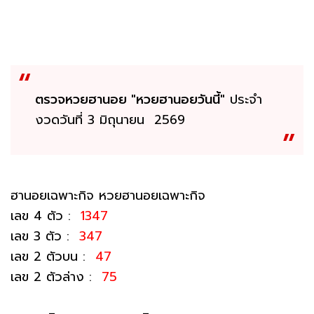
ตรวจหวยฮานอย "หวยฮานอยวันนี้"
ประจำ
งวดวันที่ 3 มิถุนายน 2569
ฮานอยเฉพาะกิจ หวยฮานอยเฉพาะกิจ
เลข 4 ตัว :
1347
เลข 3 ตัว :
347
เลข 2 ตัวบน :
47
เลข 2 ตัวล่าง :
75