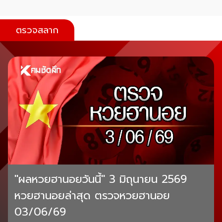
ตรวจสลาก
"ผลหวยฮานอยวันนี้" 3 มิถุนายน 2569
หวยฮานอยล่าสุด ตรวจหวยฮานอย
03/06/69