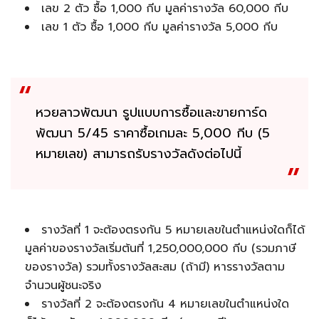
เลข 2 ตัว ซื้อ 1,000 กีบ มูลค่ารางวัล 60,000 กีบ
เลข 1 ตัว ซื้อ 1,000 กีบ มูลค่ารางวัล 5,000 กีบ
หวยลาวพัฒนา รูปแบบการซื้อและขายการ์ด
พัฒนา 5/45 ราคาซื้อเกมละ 5,000 กีบ (5
หมายเลข) สามารถรับรางวัลดังต่อไปนี้
รางวัลที่ 1 จะต้องตรงกัน 5 หมายเลขในตำแหน่งใดก็ได้
มูลค่าของรางวัลเริ่มต้นที่ 1,250,000,000 กีบ (รวมภาษี
ของรางวัล) รวมทั้งรางวัลสะสม (ถ้ามี) หารรางวัลตาม
จำนวนผู้ชนะจริง
รางวัลที่ 2 จะต้องตรงกัน 4 หมายเลขในตำแหน่งใด