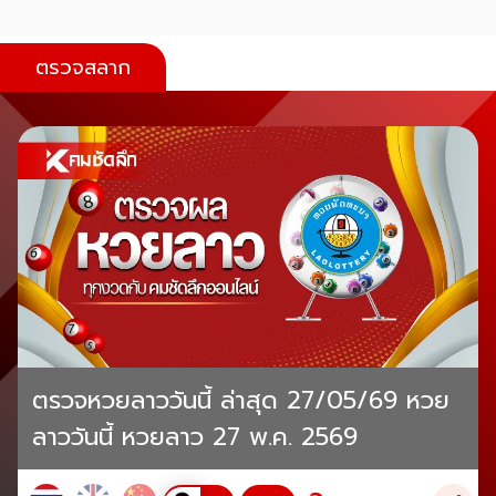
ตรวจสลาก
ตรวจหวยลาววันนี้ ล่าสุด 27/05/69 หวย
ลาววันนี้ หวยลาว 27 พ.ค. 2569