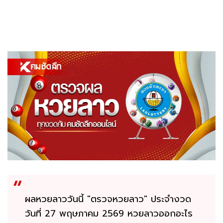
ผลหวยลาววันนี้ "ตรวจหวยลาว" ประจำงวด
วันที่ 27 พฤษภาคม 2569 หวยลาวออกอะไร