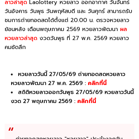
ลาวล่าสุด
Laolottery หวยลาว ออกอากาศ วันจันทร์
วันอังคาร วันพุธ วันพฤหัสบดี และ วันศุกร์ สามารถรับ
ชมการถ่ายทอดสดได้ตั้งแต่ 20.00 น. ตรวจหวยลาว
ย้อนหลัง เดือนพฤษภาคม 2569 หวยลาวพัฒนา
ผล
หวยลาวล่าสุด
งวดวันพุธ ที่ 27 พ.ค. 2569 หวยลาว
คมชัดลึก
หวยลาววันนี้ 27/05/69 ถ่ายทอดสดหวยลาว
หวยลาวพัฒนา 27 พ.ค. 2569 :
คลิกที่นี่
สถิติหวยลาวออกวันพุธ 27/05/69 หวยลาววันนี้
งวด 27 พฤษภาคม 2569 :
คลิกที่นี่
ถ่ายทอดสดหวยลาว "หวยลาว" ประจำงวดวัน