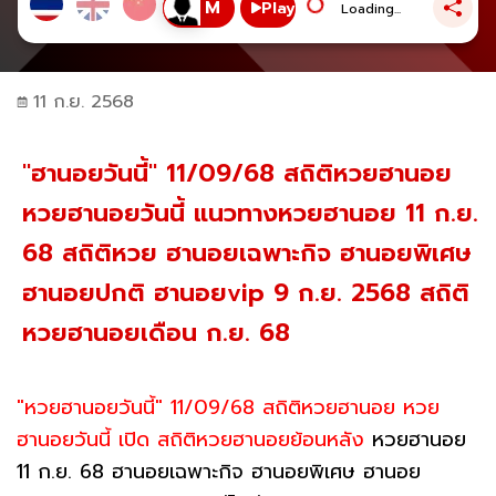
Play
Loading...
11 ก.ย. 2568
"ฮานอยวันนี้" 11/09/68 สถิติหวยฮานอย
หวยฮานอยวันนี้ แนวทางหวยฮานอย 11 ก.ย.
68 สถิติหวย ฮานอยเฉพาะกิจ ฮานอยพิเศษ
ฮานอยปกติ ฮานอยvip 9 ก.ย. 2568 สถิติ
หวยฮานอยเดือน ก.ย. 68
"หวยฮานอยวันนี้" 11/09/68 สถิติหวยฮานอย หวย
ฮานอยวันนี้ เปิด สถิติหวยฮานอยย้อนหลัง
หวยฮานอย
11 ก.ย. 68 ฮานอยเฉพาะกิจ ฮานอยพิเศษ ฮานอย