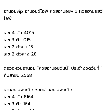
ฮานอยvip ฮานอยวีไอพี หวยฮานอยvip หวยฮานอยวี
ไอพี
เลข 4 ตัว 4015
เลข 3 ตัว 015
เลข 2 ตัวบน 15
เลข 2 ตัวล่าง 28
ตรวจหวยฮานอย "หวยฮานอยวันนี้" ประจำงวดวันที่ 1
กันยายน 2568
ฮานอยเฉพาะกิจ หวยฮานอยเฉพาะกิจ
เลข 4 ตัว 8164
เลข 3 ตัว 164