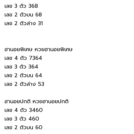
เลข 3 ตัว 368
เลข 2 ตัวบน 68
เลข 2 ตัวล่าง 31
ฮานอยพิเศษ หวยฮานอยพิเศษ
เลข 4 ตัว 7364
เลข 3 ตัว 364
เลข 2 ตัวบน 64
เลข 2 ตัวล่าง 53
ฮานอยปกติ หวยฮานอยปกติ
เลข 4 ตัว 3460
เลข 3 ตัว 460
เลข 2 ตัวบน 60