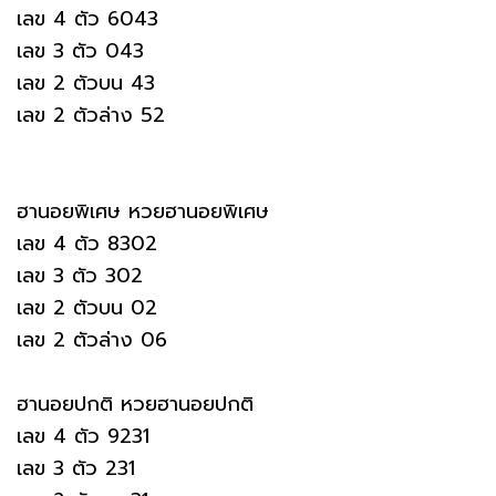
เลข 4 ตัว 6043
เลข 3 ตัว 043
เลข 2 ตัวบน 43
เลข 2 ตัวล่าง 52
ฮานอยพิเศษ หวยฮานอยพิเศษ
เลข 4 ตัว 8302
เลข 3 ตัว 302
เลข 2 ตัวบน 02
เลข 2 ตัวล่าง 06
ฮานอยปกติ หวยฮานอยปกติ
เลข 4 ตัว 9231
เลข 3 ตัว 231