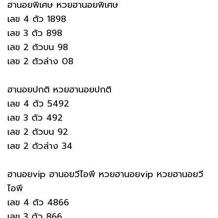
ฮานอยพิเศษ หวยฮานอยพิเศษ
เลข 4 ตัว 1898
เลข 3 ตัว 898
เลข 2 ตัวบน 98
เลข 2 ตัวล่าง 08
ฮานอยปกติ หวยฮานอยปกติ
เลข 4 ตัว 5492
เลข 3 ตัว 492
เลข 2 ตัวบน 92
เลข 2 ตัวล่าง 34
ฮานอยvip ฮานอยวีไอพี หวยฮานอยvip หวยฮานอยวี
ไอพี
เลข 4 ตัว 4866
เลข 3 ตัว 866