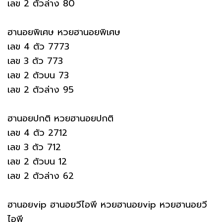
เลข 2 ตัวล่าง 80
ฮานอยพิเศษ หวยฮานอยพิเศษ
เลข 4 ตัว 7773
เลข 3 ตัว 773
เลข 2 ตัวบน 73
เลข 2 ตัวล่าง 95
ฮานอยปกติ หวยฮานอยปกติ
เลข 4 ตัว 2712
เลข 3 ตัว 712
เลข 2 ตัวบน 12
เลข 2 ตัวล่าง 62
ฮานอยvip ฮานอยวีไอพี หวยฮานอยvip หวยฮานอยวี
ไอพี