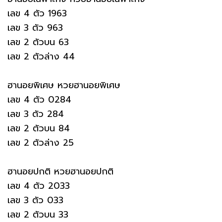
เลข 4 ตัว 1963
เลข 3 ตัว 963
เลข 2 ตัวบน 63
เลข 2 ตัวล่าง 44
ฮานอยพิเศษ หวยฮานอยพิเศษ
เลข 4 ตัว 0284
เลข 3 ตัว 284
เลข 2 ตัวบน 84
เลข 2 ตัวล่าง 25
ฮานอยปกติ หวยฮานอยปกติ
เลข 4 ตัว 2033
เลข 3 ตัว 033
เลข 2 ตัวบน 33