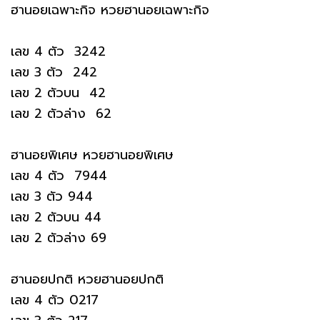
ฮานอยเฉพาะกิจ หวยฮานอยเฉพาะกิจ
เลข 4 ตัว 3242
เลข 3 ตัว 242
เลข 2 ตัวบน 42
เลข 2 ตัวล่าง 62
ฮานอยพิเศษ หวยฮานอยพิเศษ
เลข 4 ตัว 7944
เลข 3 ตัว 944
เลข 2 ตัวบน 44
เลข 2 ตัวล่าง 69
ฮานอยปกติ หวยฮานอยปกติ
เลข 4 ตัว 0217