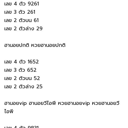
เลข 4 ตัว 9261
เลข 3 ตัว 261
เลข 2 ตัวบน 61
เลข 2 ตัวล่าง 29
ฮานอยปกติ หวยฮานอยปกติ
เลข 4 ตัว 1652
เลข 3 ตัว 652
เลข 2 ตัวบน 52
เลข 2 ตัวล่าง 25
ฮานอยvip ฮานอยวีไอพี หวยฮานอยvip หวยฮานอยวี
ไอพี