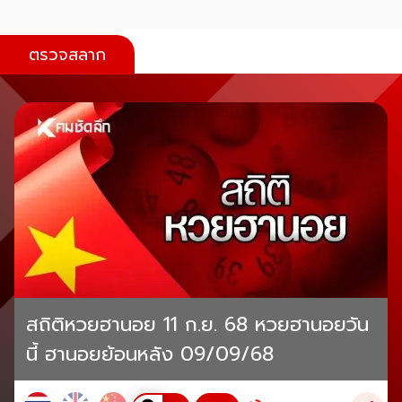
ตรวจสลาก
สถิติหวยฮานอย 11 ก.ย. 68 หวยฮานอยวัน
นี้ ฮานอยย้อนหลัง 09/09/68