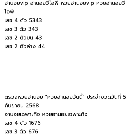
ฮานอยvip ฮานอยวีไอพี หวยฮานอยvip หวยฮานอยวี
ไอพี
เลข 4 ตัว 5343
เลข 3 ตัว 343
เลข 2 ตัวบน 43
เลข 2 ตัวล่าง 44
ตรวจหวยฮานอย "หวยฮานอยวันนี้" ประจำงวดวันที่ 5
กันยายน 2568
ฮานอยเฉพาะกิจ หวยฮานอยเฉพาะกิจ
เลข 4 ตัว 1676
เลข 3 ตัว 676