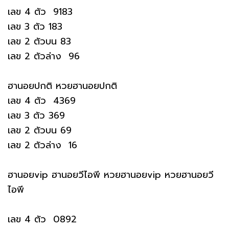
เลข 4 ตัว 9183
เลข 3 ตัว 183
เลข 2 ตัวบน 83
เลข 2 ตัวล่าง 96
ฮานอยปกติ หวยฮานอยปกติ
เลข 4 ตัว 4369
เลข 3 ตัว 369
เลข 2 ตัวบน 69
เลข 2 ตัวล่าง 16
ฮานอยvip ฮานอยวีไอพี หวยฮานอยvip หวยฮานอยวี
ไอพี
เลข 4 ตัว 0892