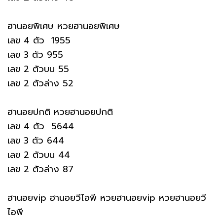
ฮานอยพิเศษ หวยฮานอยพิเศษ
เลข 4 ตัว 1955
เลข 3 ตัว 955
เลข 2 ตัวบน 55
เลข 2 ตัวล่าง 52
ฮานอยปกติ หวยฮานอยปกติ
เลข 4 ตัว 5644
เลข 3 ตัว 644
เลข 2 ตัวบน 44
เลข 2 ตัวล่าง 87
ฮานอยvip ฮานอยวีไอพี หวยฮานอยvip หวยฮานอยวี
ไอพี