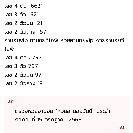
เลข 4 ตัว 6621
เลข 3 ตัว 621
เลข 2 ตัวบน 21
เลข 2 ตัวล่าง 57
ฮานอยvip ฮานอยวีไอพี หวยฮานอยvip หวยฮานอยวี
ไอพี
เลข 4 ตัว 2797
เลข 3 ตัว 797
เลข 2 ตัวบน 97
เลข 2 ตัวล่าง 19
ตรวจหวยฮานอย "หวยฮานอยวันนี้" ประจำ
งวดวันที่ 15 กรกฎาคม 2568