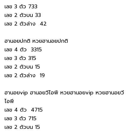
เลข 3 ตัว 733
เลข 2 ตัวบน 33
เลข 2 ตัวล่าง 42
ฮานอยปกติ หวยฮานอยปกติ
เลข 4 ตัว 3315
เลข 3 ตัว 315
เลข 2 ตัวบน 15
เลข 2 ตัวล่าง 19
ฮานอยvip ฮานอยวีไอพี หวยฮานอยvip หวยฮานอยวี
ไอพี
เลข 4 ตัว 4715
เลข 3 ตัว 715
เลข 2 ตัวบน 15