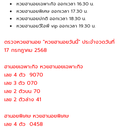
หวยฮานอยเฉพาะกิจ ออกเวลา 16.30 น.
หวยฮานอยพิเศษ ออกเวลา 17.30 น.
หวยฮานอยปกติ ออกเวลา 18.30 น.
หวยฮานอยวีไอพี vip ออกเวลา 19.30 น.
ตรวจหวยฮานอย "หวยฮานอยวันนี้" ประจำงวดวันที่
17 กรกฎาคม 2568
ฮานอยเฉพาะกิจ หวยฮานอยเฉพาะกิจ
เลข 4 ตัว 9070
เลข 3 ตัว 070
เลข 2 ตัวบน 70
เลข 2 ตัวล่าง 41
ฮานอยพิเศษ หวยฮานอยพิเศษ
เลข 4 ตัว 0458