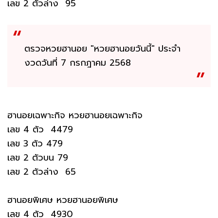
เลข 2 ตัวล่าง 95
ตรวจหวยฮานอย "หวยฮานอยวันนี้" ประจำ
งวดวันที่ 7 กรกฎาคม 2568
ฮานอยเฉพาะกิจ หวยฮานอยเฉพาะกิจ
เลข 4 ตัว 4479
เลข 3 ตัว 479
เลข 2 ตัวบน 79
เลข 2 ตัวล่าง 65
ฮานอยพิเศษ หวยฮานอยพิเศษ
เลข 4 ตัว 4930