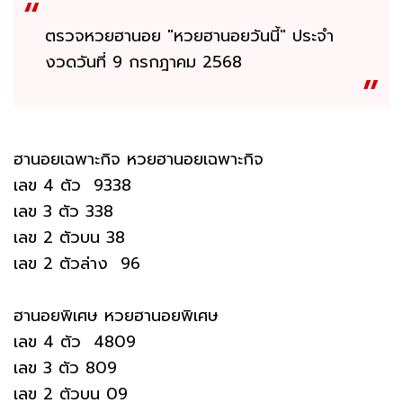
ตรวจหวยฮานอย "หวยฮานอยวันนี้" ประจำ
งวดวันที่ 9 กรกฎาคม 2568
ฮานอยเฉพาะกิจ หวยฮานอยเฉพาะกิจ
เลข 4 ตัว 9338
เลข 3 ตัว 338
เลข 2 ตัวบน 38
เลข 2 ตัวล่าง 96
ฮานอยพิเศษ หวยฮานอยพิเศษ
เลข 4 ตัว 4809
เลข 3 ตัว 809
เลข 2 ตัวบน 09