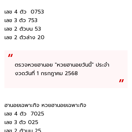
เลข 4 ตัว 0753
เลข 3 ตัว 753
เลข 2 ตัวบน 53
เลข 2 ตัวล่าง 20
ตรวจหวยฮานอย "หวยฮานอยวันนี้" ประจำ
งวดวันที่ 1 กรกฎาคม 2568
ฮานอยเฉพาะกิจ หวยฮานอยเฉพาะกิจ
เลข 4 ตัว 7025
เลข 3 ตัว 025
เลข 2 ตัวบน 25