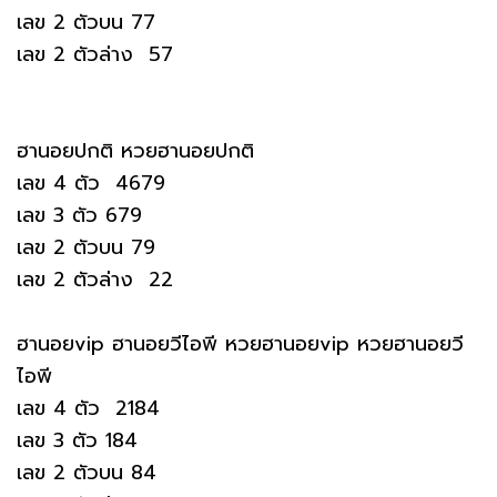
เลข 2 ตัวบน 77
เลข 2 ตัวล่าง 57
ฮานอยปกติ หวยฮานอยปกติ
เลข 4 ตัว 4679
เลข 3 ตัว 679
เลข 2 ตัวบน 79
เลข 2 ตัวล่าง 22
ฮานอยvip ฮานอยวีไอพี หวยฮานอยvip หวยฮานอยวี
ไอพี
เลข 4 ตัว 2184
เลข 3 ตัว 184
เลข 2 ตัวบน 84