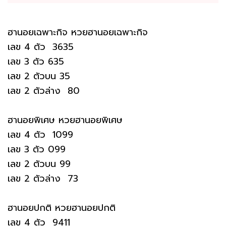
ฮานอยเฉพาะกิจ หวยฮานอยเฉพาะกิจ
เลข 4 ตัว 3635
เลข 3 ตัว 635
เลข 2 ตัวบน 35
เลข 2 ตัวล่าง 80
ฮานอยพิเศษ หวยฮานอยพิเศษ
เลข 4 ตัว 1099
เลข 3 ตัว 099
เลข 2 ตัวบน 99
เลข 2 ตัวล่าง 73
ฮานอยปกติ หวยฮานอยปกติ
เลข 4 ตัว 9411