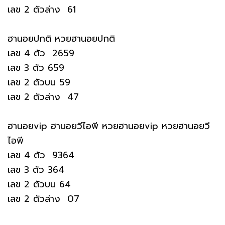
เลข 2 ตัวล่าง 61
ฮานอยปกติ หวยฮานอยปกติ
เลข 4 ตัว 2659
เลข 3 ตัว 659
เลข 2 ตัวบน 59
เลข 2 ตัวล่าง 47
ฮานอยvip ฮานอยวีไอพี หวยฮานอยvip หวยฮานอยวี
ไอพี
เลข 4 ตัว 9364
เลข 3 ตัว 364
เลข 2 ตัวบน 64
เลข 2 ตัวล่าง 07