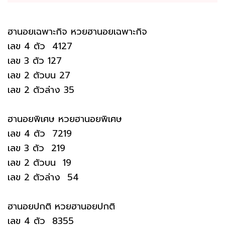
ฮานอยเฉพาะกิจ หวยฮานอยเฉพาะกิจ
เลข 4 ตัว 4127
เลข 3 ตัว 127
เลข 2 ตัวบน 27
เลข 2 ตัวล่าง 35
ฮานอยพิเศษ หวยฮานอยพิเศษ
เลข 4 ตัว 7219
เลข 3 ตัว 219
เลข 2 ตัวบน 19
เลข 2 ตัวล่าง 54
ฮานอยปกติ หวยฮานอยปกติ
เลข 4 ตัว 8355