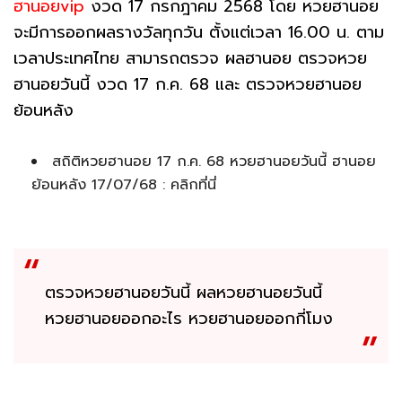
ฮานอยvip
งวด 17 กรกฎาคม 2568 โดย หวยฮานอย
จะมีการออกผลรางวัลทุกวัน ตั้งแต่เวลา 16.00 น. ตาม
เวลาประเทศไทย สามารถตรวจ ผลฮานอย ตรวจหวย
ฮานอยวันนี้ งวด 17 ก.ค. 68 และ ตรวจหวยฮานอย
ย้อนหลัง
สถิติหวยฮานอย 17 ก.ค. 68 หวยฮานอยวันนี้ ฮานอย
ย้อนหลัง 17/07/68 : คลิกที่นี่
ตรวจหวยฮานอยวันนี้ ผลหวยฮานอยวันนี้
หวยฮานอยออกอะไร หวยฮานอยออกกี่โมง