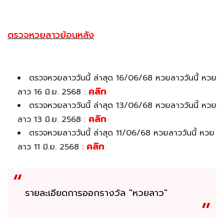
ตรวจหวยลาวย้อนหลัง
ตรวจหวยลาววันนี้ ล่าสุด 16/06/68 หวยลาววันนี้ หวย
คลิก
ลาว 16 มิ.ย. 2568 :
ตรวจหวยลาววันนี้ ล่าสุด 13/06/68 หวยลาววันนี้ หวย
คลิก
ลาว 13 มิ.ย. 2568 :
ตรวจหวยลาววันนี้ ล่าสุด 11/06/68 หวยลาววันนี้ หวย
คลิก
ลาว 11 มิ.ย. 2568 :
รายละเอียดการออกรางวัล "หวยลาว"