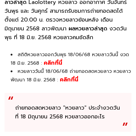
ลาวล่าสุด
Laolottery หวยลาว ออกอากาศ วันจันทร์
วันพุธ และ วันศุกร์ สามารถรับชมการถ่ายทอดสดได้
ตั้งแต่ 20.00 น. ตรวจหวยลาวย้อนหลัง เดือน
มิถุนายน 2568 ลาวพัฒนา
ผลหวยลาวล่าสุด
งวดวัน
พุธ ที่ 18 มิ.ย. 2568 หวยลาวคมชัดลึก
สถิติหวยลาวออกวันพุธ 18/06/68 หวยลาววันนี้ งวด
คลิกที่นี่
18 มิ.ย. 2568 :
หวยลาววันนี้ 18/06/68 ถ่ายทอดสดหวยลาว หวยลาว
คลิกที่นี่
พัฒนา 18 มิ.ย. 2568 :
ถ่ายทอดสดหวยลาว "หวยลาว" ประจำงวดวัน
ที่ 18 มิถุนายน 2568 หวยลาวออกอะไร