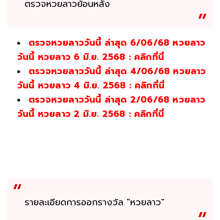
ตรวจหวยลาวย้อนหลัง
ตรวจหวยลาววันนี้ ล่าสุด 6/06/68 หวยลาว
วันนี้ หวยลาว 6 มิ.ย. 2568 : คลิกที่นี่
ตรวจหวยลาววันนี้ ล่าสุด 4/06/68 หวยลาว
วันนี้ หวยลาว 4 มิ.ย. 2568 : คลิกที่นี่
ตรวจหวยลาววันนี้ ล่าสุด 2/06/68 หวยลาว
วันนี้ หวยลาว 2 มิ.ย. 2568 : คลิกที่นี่
รายละเอียดการออกรางวัล "หวยลาว"