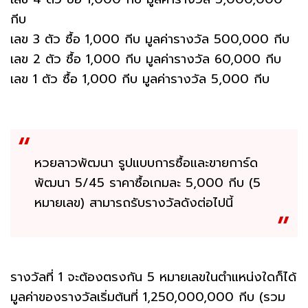
กีบ
เลข 3 ตัว ซื้อ 1,000 กีบ มูลค่ารางวัล 500,000 กีบ
เลข 2 ตัว ซื้อ 1,000 กีบ มูลค่ารางวัล 60,000 กีบ
เลข 1 ตัว ซื้อ 1,000 กีบ มูลค่ารางวัล 5,000 กีบ
หวยลาวพัฒนา รูปแบบการซื้อและขายการ์ด
พัฒนา 5/45 ราคาซื้อเกมละ 5,000 กีบ (5
หมายเลข) สามารถรับรางวัลดังต่อไปนี้
รางวัลที่ 1 จะต้องตรงกัน 5 หมายเลขในตำแหน่งใดก็ได้
มูลค่าของรางวัลเริ่มต้นที่ 1,250,000,000 กีบ (รวม