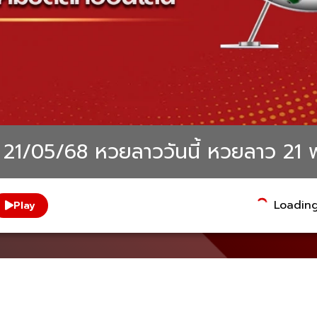
ด 21/05/68 หวยลาววันนี้ หวยลาว 21 
Loading.
Play