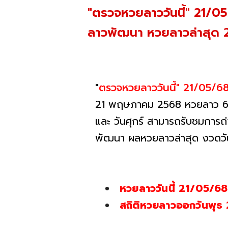
"ตรวจหวยลาววันนี้" 21/0
ลาวพัฒนา หวยลาวล่าสุด 
"
ตรวจหวยลาววันนี้" 21/05/6
21 พฤษภาคม 2568 หวยลาว 6 ต
และ วันศุกร์ สามารถรับชมการ
พัฒนา ผลหวยลาวล่าสุด งวดวัน
หวยลาววันนี้ 21/05/6
สถิติหวยลาวออกวันพุธ