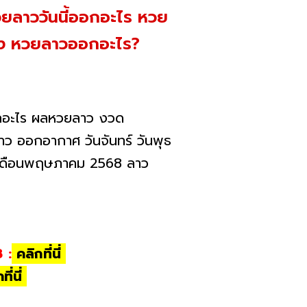
ยลาววันนี้ออกอะไร หวย
มง หวยลาวออกอะไร?
อกอะไร ผลหวยลาว งวด
 ออกอากาศ วันจันทร์ วันพุธ
ง เดือนพฤษภาคม 2568 ลาว
 :
คลิกที่นี่
ที่นี่