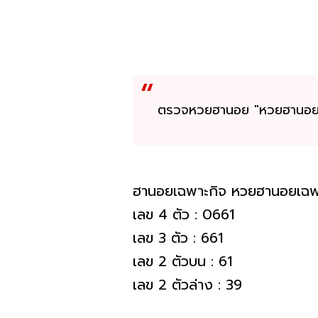
ตรวจหวยฮานอย "หวยฮานอยวัน
ฮานอยเฉพาะกิจ หวยฮานอยเฉพ
เลข 4 ตัว : 0661
เลข 3 ตัว : 661
เลข 2 ตัวบน : 61
เลข 2 ตัวล่าง : 39