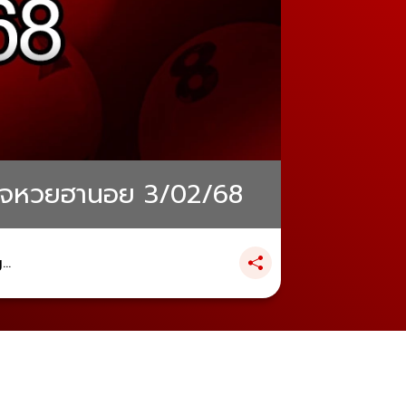
ตรวจหวยฮานอย 3/02/68
..