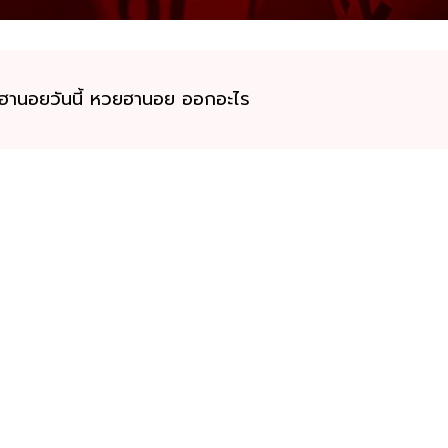
ฮานอยวันนี้ หวยฮานอย ออกอะไร