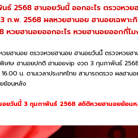
าพันธ์ 2568 ฮานอยวันนี้ ออกอะไร ตรวจหว
ด 3 ก.พ. 2568 ผลหวยฮานอย ฮานอยเฉพาะก
8 หวยฮานอยออกอะไร หวยฮานอยออกกี่โม
หวยฮานอย ตรวจหวยฮานอย ฮานอยวันนี้ ตรวจหวยฮาน
พิเศษ ฮานอยปกติ ฮานอยvip งวด 3 กุมภาพันธ์ 25
วลา 16.00 น. ตามเวลาประเทศไทย สามารถตรวจ ผลฮานอ
ยย้อนหลัง
อยวันนี้ 3 กุมภาพันธ์ 2568 สถิติหวยฮานอยย้อน