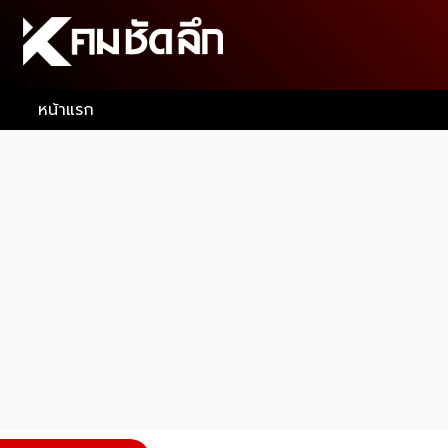
หน้าแรก