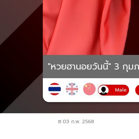
"หวยฮานอยวันนี้" 3 ก
03 ก.พ. 2568