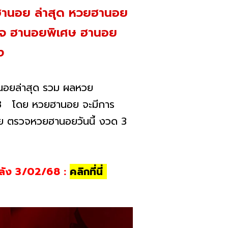
ยฮานอย ล่าสุด หวยฮานอย
ิจ ฮานอยพิเศษ ฮานอย
ง
อยล่าสุด รวม ผลหวย
68 โดย หวยฮานอย จะมีการ
ย ตรวจหวยฮานอยวันนี้ งวด 3
หลัง 3/02/68 :
คลิกที่นี่