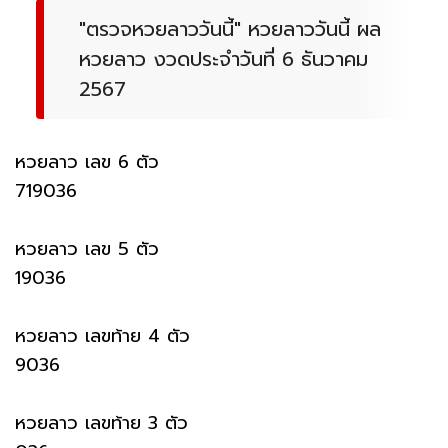
"ตรวจหวยลาววันนี้" หวยลาววันนี้ ผล
หวยลาว งวดประจำวันที่ 6 ธันวาคม
2567
หวยลาว เลข 6 ตัว
719036
หวยลาว เลข 5 ตัว
19036
หวยลาว เลขท้าย 4 ตัว
9036
หวยลาว เลขท้าย 3 ตัว