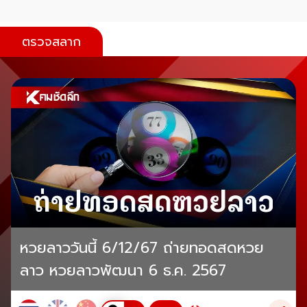
ตรวจสลาก
หวยลาววันนี้ 6/12/67 ถ่ายทอดสดหวย
ลาว หวยลาวพัฒนา 6 ธ.ค. 2567