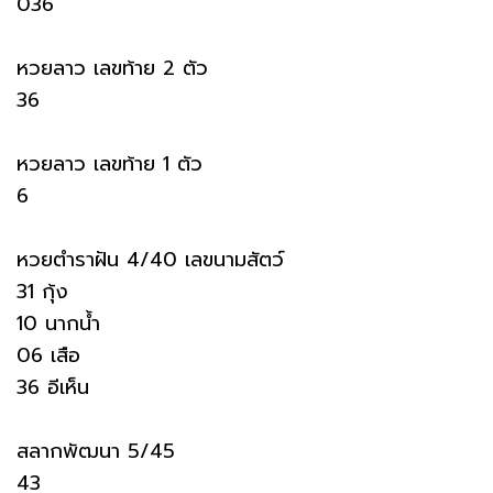
036
หวยลาว เลขท้าย 2 ตัว
36
หวยลาว เลขท้าย 1 ตัว
6
หวยตำราฝัน 4/40 เลขนามสัตว์
31 กุ้ง
10 นากน้ำ
06 เสือ
36 อีเห็น
สลากพัฒนา 5/45
43