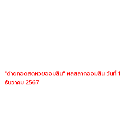
"ถ่ายทอดสดหวยออมสิน" ผลสลากออมสิน วันที่ 1
ธันวาคม 2567