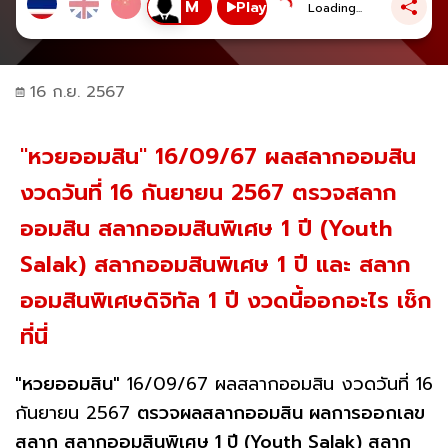
Play
Loading...
16 ก.ย. 2567
"หวยออมสิน" 16/09/67 ผลสลากออมสิน
งวดวันที่ 16 กันยายน 2567 ตรวจสลาก
ออมสิน สลากออมสินพิเศษ 1 ปี (Youth
Salak) สลากออมสินพิเศษ 1 ปี และ สลาก
ออมสินพิเศษดิจิทัล 1 ปี งวดนี้ออกอะไร เช็ก
ที่นี่
"หวยออมสิน"
16/09/67 ผลสลากออมสิน งวดวันที่ 16
กันยายน 2567
ตรวจผลสลากออมสิน ผลการออกเลข
สลาก สลากออมสินพิเศษ 1 ปี (Youth Salak) สลาก