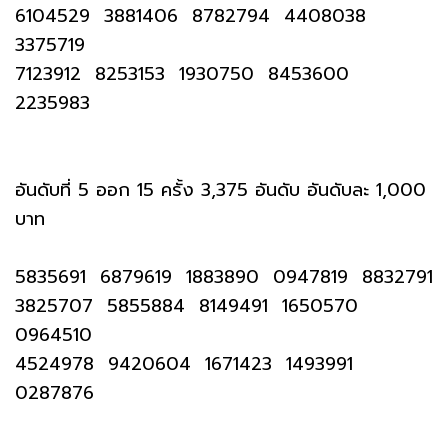
6104529 3881406 8782794 4408038
3375719
7123912 8253153 1930750 8453600
2235983
อันดับที่ 5 ออก 15 ครั้ง 3,375 อันดับ อันดับละ 1,000
บาท
5835691 6879619 1883890 0947819 8832791
3825707 5855884 8149491 1650570
0964510
4524978 9420604 1671423 1493991
0287876