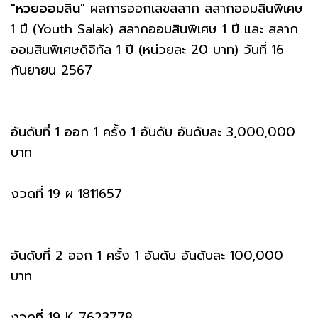
"หวยออมสิน"
ผลการออกเลขสลาก สลากออมสินพิเศษ
1 ปี (Youth Salak) สลากออมสินพิเศษ 1 ปี และ สลาก
ออมสินพิเศษดิจิทัล 1 ปี (หน่วยละ 20 บาท) วันที่ 16
กันยายน 2567
อันดับที่ 1 ออก 1 ครั้ง 1 อันดับ อันดับละ 3,000,000
บาท
งวดที่ 19 ผ 1811657
อันดับที่ 2 ออก 1 ครั้ง 1 อันดับ อันดับละ 100,000
บาท
งวดที่ 19 K 7623778