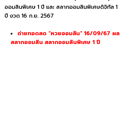
ออมสินพิเศษ 1 ปี และ สลากออมสินพิเศษดิจิทัล 1
ปี งวด 16 ก.ย. 2567
ถ่ายทอดสด "หวยออมสิน" 16/09/67 ผล
สลากออมสิน สลากออมสินพิเศษ 1 ปี