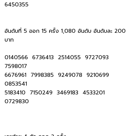
6450355
อันดับที่ 5 ออก 15 ครั้ง 1,080 อันดับ อันดับละ 200
บาท
0140566 6736413 2514055 9727093
7598017
6676961 7998385 9249078 9210699
0853541
5183410 7150249 3469183 4533201
0729830