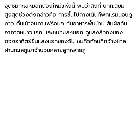
จุดชมทะเลหมอกน้องใหม่แห่งนี้ พบว่าสิ่งที่ นทท.นิยม
สูงสุดช่วงดังกล่าวคือ การขึ้นไปกางเต็นท์พักแรมนอนดู
ดาว ตื่นเช้าจิบกาแฟร้อนๆ กับอาหารพื้นบ้าน สัมผัสกับ
อากาศหนาวแรก และชมทะเลหมอก ดูแสงสีทองของ
ดวงอาทิตย์ขึ้นแสงแรกของวัน ชมทิวทัศน์ที่กว้างไกล
ผ่านทะเลภูเขาจำนวนหลายลูกหลายภู