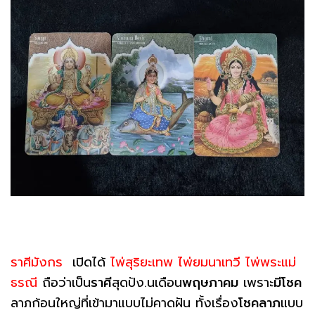
ราศีมังกร
เปิดได้
ไพ่สุริยะเทพ ไพ่ยมนาเทวี ไพ่พระแม่
ธรณี
ถือว่าเป็น
ราศี
สุดปัง.นเดือน
พฤษภาคม
เพราะ
มีโชค
ลาภก้อนใหญ่ที่เข้ามาแบบไม่คาดฝัน ทั้งเรื่อง
โชคลาภ
แบบ