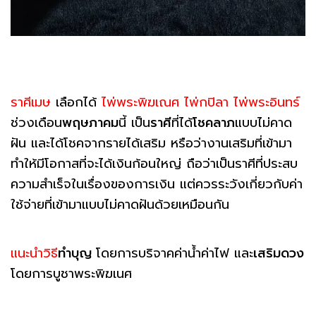
ราศีเมษ
เลือกได้
ไพ่พระพิฆเณศ ไพ่กปิลา ไพ่พระอินทร์
ช่วงเดือน
พฤษภาคม
นี้ เป็น
ราศี
ที่ได้
โชคลาภ
แบบไม่คาด
ฝัน และได้โชคจากรายได้เสริม หรือว่างานเสริมที่เข้ามา
ทำให้มีโอกาสที่จะได้เงินก้อนใหญ่ ถือว่าเป็นราศีที่ประสบ
ความสำเร็จในเรื่องของการเงิน แต่ควรระวังเกี่ยวกับค่า
ใช้จ่ายที่เข้ามาแบบไม่คาดฝันด้วยเหมือนกัน
แนะนำวิธี
ทำบุญ
โดยการบริจาคค่าน้ำค่าไฟ และ
เสริมดวง
โดยการบูชาพระพิฆเนศ