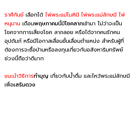
ราศีกันย์
เลือกได้
ไพ่พระแม่โมหินี ไพ่พระแม่ลักษมี ไพ่
หนุมาน
เดือน
พฤษภาคม
นี้มี
โชคลาภ
เข้ามา ไม่ว่าจะเป็น
โชคจากการเสี่ยงโชค ลาภลอย หรือได้จากคนรักคน
อุปถัมภ์ หรือมีโอกาสเลื่อนขั้นเลื่อนตำแหน่ง สำหรับผู้ที่
ต้องการจะซื้อบ้านหรือลงทุนเกี่ยวกับอสังหาริมทรัพย์
ช่วงนี้ถือว่าดีมาก
แนะนำวิธีการ
ทำบุญ
เกี่ยวกับน้ำดื่ม และไหว้พระแม่ลักษมี
เพื่อ
เสริมดวง