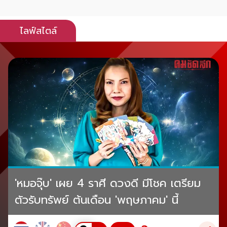
ไลฟ์สไตล์
'หมอจุ๊บ' เผย 4 ราศี ดวงดี มีโชค เตรียม
ตัวรับทรัพย์ ต้นเดือน 'พฤษภาคม' นี้