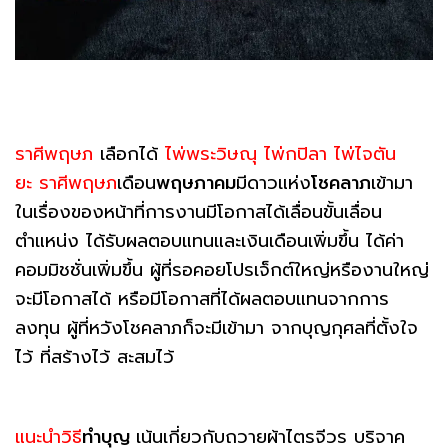
ราศีพฤษภ
เลือกได้
ไพ่พระวิษณุ ไพ่กปิลา ไพ่ไจตัน
ยะ
ราศีพฤษภ
เดือน
พฤษภาคม
มีดาวแห่ง
โชคลาภ
เข้ามา
ในเรื่องของหน้าที่การงานมีโอกาสได้เลื่อนขั้นเลื่อน
ตำแหน่ง ได้รับผลตอบแทนและเงินเดือนเพิ่มขึ้น ได้ค่า
คอมมิชชั่นเพิ่มขึ้น ผู้ที่รอคอยโปรเจ็กต์ใหญ่หรืองานใหญ่
จะมีโอกาสได้ หรือมีโอกาสที่ได้ผลตอบแทนจากการ
ลงทุน ผู้ที่หวังโชคลาภก็จะมีเข้ามา จากบุญกุศลที่ตั้งใจ
ไว้ ที่สร้างไว้ สะสมไว้
แนะนำวิธี
ทำบุญ
เน้นเกี่ยวกับถวายผ้าไตรจีวร บริจาค