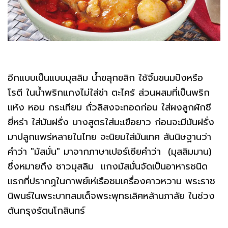
อีกแบบเป็นแบบมุสลิม น้ำขลุกขลิก ใช้จิ้มขนมปังหรือ
โรตี ในน้ำพริกแกงไม่ใส่ข่า ตะไคร้ ส่วนผสมที่เป็นพริก
แห้ง หอม กระเทียม ถั่วลิสงจะทอดก่อน ใส่ผงลูกผักชี
ยี่หร่า ใส่มันฝรั่ง บางสูตรใส่มะเขือยาว ก่อนจะมีมันฝรั่ง
มาปลูกแพร่หลายในไทย จะนิยมใส่มันเทศ สันนิษฐานว่า
คำว่า "มัสมั่น" มาจากภาษาเปอร์เซียคำว่า (มุสลิมมาน)
ซึ่งหมายถึง ชาวมุสลิม แกงมัสมั่นจัดเป็นอาหารชนิด
แรกที่ปรากฏในกาพย์เห่เรือชมเครื่องคาวหวาน พระราช
นิพนธ์ในพระบาทสมเด็จพระพุทธเลิศหล้านภาลัย ในช่วง
ต้นกรุงรัตนโกสินทร์