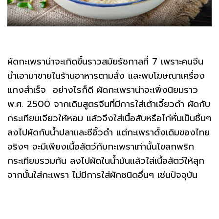
ผัดกะเพราน่าจะเกิดขึ้นราวสมัยรัชกาลที่ 7 เพราะคนจีน
นำเอามาขายในร้านอาหารตามสั่ง และพบโฆษณาเครื่อง
แกงสำเร็จ อย่างไรก็ดี ผัดกะเพราน่าจะเพิ่งนิยมราว
พ.ศ. 2500 จากเดิมสูตรจีนที่มีการใส่เต้าเจี้ยวดำ ผัดกับ
กระเทียมเจียวให้หอม แล้วจึงใส่เนื้อสับหรือไก่หั่นเป็นชิ้นๆ
ลงไปผัดกับน้ำปลาและซีอิ๊วดำ แต่กะเพราดั้งเดิมของไทย
จริงๆ จะมีเพียงเนื้อสัตว์กับกะเพราเท่านั้นโขลกพริก
กระเทียมรวมกัน ลงไปผัดในน้ำมันแล้วใส่เนื้อสัตว์ให้สุก
จากนั้นใส่กะเพรา ไม่มีการใส่ผักชนิดอื่นๆ เช่นปัจจุบัน