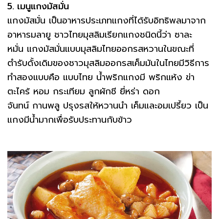
5. เมนูแกงมัสมั่น
แกงมัสมั่น เป็นอาหารประเภทแกงที่ได้รับอิทธิพลมาจาก
อาหารมลายู ชาวไทยมุสลิมเรียกแกงชนิดนี้ว่า ซาละ
หมั่น แกงมัสมั่นแบบมุสลิมไทยออกรสหวานในขณะที่
ตำรับดั้งเดิมของชาวมุสลิมออกรสเค็มมันในไทยมีวิธีการ
ทำสองแบบคือ แบบไทย น้ำพริกแกงมี พริกแห้ง ข่า
ตะไคร้ หอม กระเทียม ลูกผักชี ยี่หร่า ดอก
จันทน์ กานพลู ปรุงรสให้หวานนำ เค็มและอมเปรี้ยว เป็น
แกงมีน้ำมากเพื่อรับประทานกับข้าว