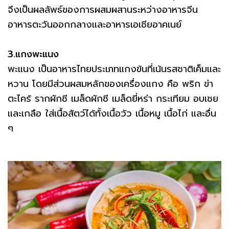
จึงเป็นผลลัพธ์ของการผสมผสานระหว่างอาหารจีน
อาหารตะวันออกกลางและอาหารเอเชียอาคเนย์
3.แกงพะแนง
พะแนง เป็นอาหารไทยประเภทแกงข้นที่เน้นรสชาติเค็มและ
หวาน โดยมีส่วนผสมหลักของเครื่องแกง คือ พริก ข่า
ตะไคร้ รากผักชี เมล็ดผักชี เมล็ดยี่หร่า กระเทียม อบเชย
และเกลือ ใส่เนื้อสัตว์ได้ทั้งเนื้อวัว เนื้อหมู เนื้อไก่ และอื่น
ๆ