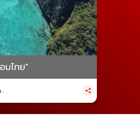
้อมไทย"
..