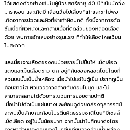
ได้แสดงตัวอย่างเช่นในผู้ป่วยสตรีอายุ 40 ปีที่เป็นนักวิ่ง
มาราธอน และเกิดมี เลือดวิ่งไปเลี้ยงที่เท้าและขาไม่พอ
เกิดอาการปวดและผิวที่ฝ่าเท้าผิดปกติ ทั้งนี้จากการตัด
ชิ้นเนื้อที่ผิวหนังและกล้ามเนื้อที่ติดส่วนของหลอดเลือด
ด้วย พบการอักเสบอย่างรุนแรง ที่ทำให้เลือดไหลเวียน
ไม่สะดวก
และเมื่อเจาะเลือด
ของคนป่วยรายนี้ไปปั่นให้ เม็ดเลือด
แดงและเม็ดเลือดขาว ตก อยู่ที่ก้นของหลอดโดยโดยที่
ส่วนบนนั้นเป็นน้ำเหลือง เมื่อนำไปแช่ในตู้เย็น ปรากฏเป็น
ก้อนขาวใส ผิวแวววาวคล้ายกับก้อนไข่มุก และไม่
สามารถสลายได้ด้วยกระบวนการย่อยตามปกติ
เมื่อนำไปตัดเป็นแผ่นบางและย้อมดูด้วยกล้องจุลทรรศน์
จะพบเป็นลักษณะก้อนโปรตีนผิดธรรมชาติโดยที่มีเซลล์
เม็ดเลือด อยู่ในนั้นน้อยมาก จากนั้นนำไปศึกษาต่อโดย
การหาส่วนประกอบของโปรตีนเทียบจากส่วนน้ำเหลือง