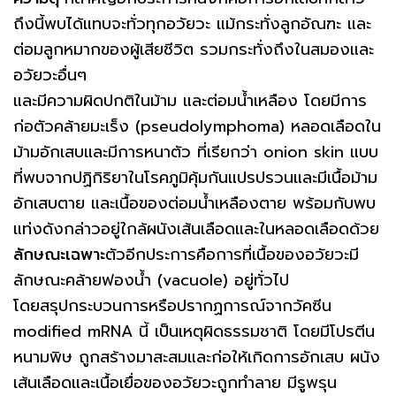
ถึงนี้พบได้แทบจะทั่วทุกอวัยวะ แม้กระทั่งลูกอัณฑะ และ
ต่อมลูกหมากของผู้เสียชีวิต รวมกระทั่งถึงในสมองและ
อวัยวะอื่นๆ
และมีความผิดปกติในม้าม และต่อมน้ำเหลือง โดยมีการ
ก่อตัวคล้ายมะเร็ง (pseudolymphoma) หลอดเลือดใน
ม้ามอักเสบและมีการหนาตัว ที่เรียกว่า onion skin แบบ
ที่พบจากปฏิกิริยาในโรคภูมิคุ้มกันแปรปรวนและมีเนื้อม้าม
อักเสบตาย และเนื้อของต่อมน้ำเหลืองตาย พร้อมกับพบ
แท่งดังกล่าวอยู่ใกล้ผนังเส้นเลือดและในหลอดเลือดด้วย
ลักษณะเฉพาะ
ตัวอีกประการคือการที่เนื้อของอวัยวะมี
ลักษณะคล้ายฟองน้ำ (vacuole) อยู่ทั่วไป
โดยสรุปกระบวนการหรือปรากฏการณ์จากวัคซีน
modified mRNA นี้ เป็นเหตุผิดธรรมชาติ โดยมีโปรตีน
หนามพิษ ถูกสร้างมาสะสมและก่อให้เกิดการอักเสบ ผนัง
เส้นเลือดและเนื้อเยื่อของอวัยวะถูกทำลาย มีรูพรุน