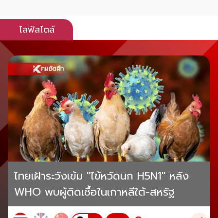
ไลฟ์สไตล์
ไทยเฝ้าระวังเข้ม "ไข้หวัดนก H5N1" หลัง
WHO พบผู้ติดเชื้อในเกาหลีใต้-สหรัฐ