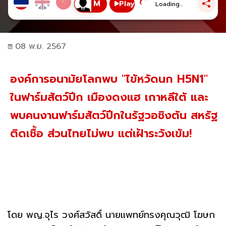
Play
Loading...
08 พ.ย. 2567
องค์การอนามัยโลกพบ "ไข้หวัดนก H5N1"
ในฟาร์มสัตว์ปีก เมืองดงแฮ เกาหลีใต้ และ
พบคนงานฟาร์มสัตว์ปีกในรัฐวอชิงตัน สหรัฐ
ติดเชื้อ ส่วนไทยไม่พบ แต่เฝ้าระวังเข้ม!
โดย พญ.จุไร วงศ์สวัสดิ์ นายแพทย์ทรงคุณวุฒิ โฆษก