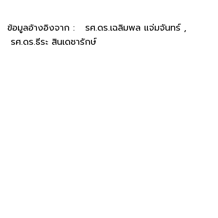
ข้อมูลอ้างอิงจาก : รศ.ดร.เฉลิมพล แจ่มจันทร์ ,
รศ.ดร.ธีระ สินเดชารักษ์