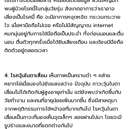
ใช้ในการติดต่อสื่อสาร หรืออัปเดตข้อมูล ส่วนใหญ่มัก
พบผู้ป่วยโรคนี้ในกลุ่มวัยรุ่น สังเกตอาการว่าเราอาจ
เสี่ยงเป็นโรคนี้ คือ จะมีอาการหงุดหงิด กระวนกระวาย
ใจ เมื่อหามือถือไม่เจอ หรือไม่มีสัญญาณ internet
หมกมุ่นอยู่กับการใช้มือถือเป็นประจำ ทั้งก่อนนอนและตื่น
นอน ตื่นตัวทุกครั้งเมื่อได้ยินเสียงเตือน และต้องมีมือถือ
ติดตัวอยู่ตลอดเวลา
4. โรควุ้นในตาเสื่อม
เห็นภาพเป็นคราบดำ ๆ คล้าย
หยากไย่เมื่อมองไปยังแสงสว่าง ปัจจุบัน ภาวะวุ้นในตา
เสื่อมไม่ได้เกิดกับผู้สูงอายุเท่านั้น แต่ยังพบว่าเกิดขึ้นกับ
วัยทำงาน และคนที่อายุน้อยเพิ่มมากขึ้น ซึ่งมีสาเหตุมา
จากพฤติกรรมการใช้หน้าจอที่มากเกินไป โรควุ้นในตา
เสื่อมเป็นภาวะที่มองเห็นจุดเล็กๆ ลอยผ่านไปมา โดยจะมี
รูปร่างและขนาดที่แตกต่างกันไป