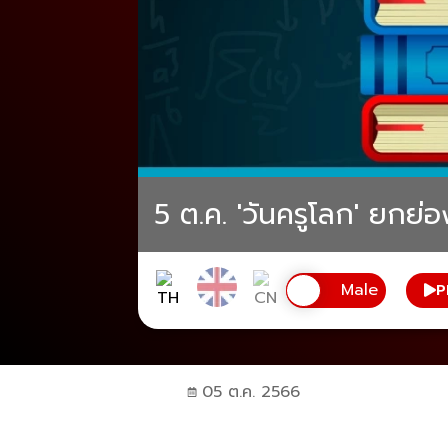
5 ต.ค. 'วันครูโลก' ยกย่อ
P
05 ต.ค. 2566