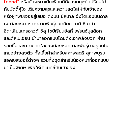
friend”
หรือน้องหมาเป็นเพื่อนที่ดีของมนุษย์ เปรียบได้
กับบัดดี้คู่ใจ เติมความสุขและความสดใสให้กับเจ้าของ
หรือผู้ที่พบเจออยู่เสมอ ดังนั้น ยัสปาล จึงได้แรงบันดาล
ใจ
น้องหมา
หลากสายพันธุ์ยอดนิยม อาทิ ชิวาว่า
อิตาเลียนเกรฮาวด์ ชิสุ ไซบีเรียนฮัสกี้ เฟรนช์บูลด็อก
และดัลเมเชี่ยน นำมาออกแบบโดยดึงเอาพลังบวก ผ่าน
รอยยิ้มและความสดใสของน้องหมาแต่ละพันธุ์มาอยู่บนไอ
เทมอย่างลงตัว ทั้งเสื้อผ้าสำหรับสุภาพสตรี สุภาพบุรุษ
แอคเซสเซอรี่ต่างๆ รวมทั้งชุดสำหรับน้องหมาที่ออกแบบ
มาเป็นพิเศษ เพื่อให้ใส่แมทซ์กับเจ้าของ