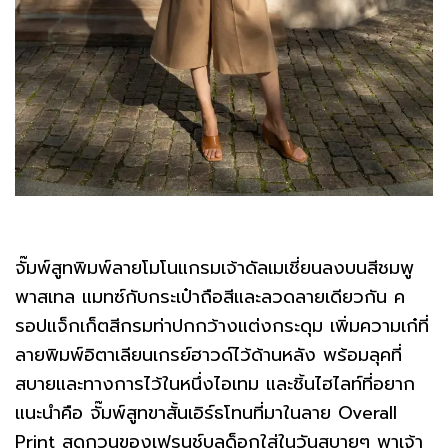
จั๊มพ์สูทพิมพ์ลายโมโนแกรมเจ้าดัลเมเชี่ยนลงบนสีชมพู
พาสเทล แมทซ์กับกระเป๋าถือสีและลวดลายเดียวกัน ค
รอปแจ็กเก็ตสีกรมท่าปกกว้างแต่งกระดุม เพิ่มความเก๋ที่
ลายพิมพ์อิตาเลียนเกรย์ฮาวด์ไว้ด้านหลัง พร้อมลุคที่
สบายและทางการไว้ในหนึ่งไอเทม และชิ้นไฮไลท์ที่อยาก
แนะนำคือ จั๊มพ์สูทขาสั้นเอิร์ธโทนที่มาในลาย Overall
Print สุดกวนของเฟรนช์บูลด็อกใส่ในวันสบายๆ พาเจ้า