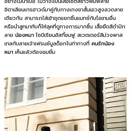
อย่างไม่น่าเบื่อ ไม่ว่าจะเป็นเสื้อเชิ้ตสีขาวพิมพ์ลาย
อิตาเลียนเกรฮาวด์มาคู่กับกางเกงขาสั้นเอวสูงลวดลาย
เดียวกัน สามารถใส่เข้าชุดแยกชิ้นแมทซ์กับไอเทมอื่น
หรือนำสูทมาทับก็ให้ลุคที่ดูทางการมากขึ้น เสื้อยืดสีดำปัก
ลาย
น้องหมา
ไซบีเรียนฮัสกี้ขนฟู สเวตเตอร์สีม่วงพาส
เทลกับลายเจ้าเฟรนช์บูลด็อกในท่าทางที่
คนรักน้อง
หมา
เห็นแล้วต้องอมยิ้ม