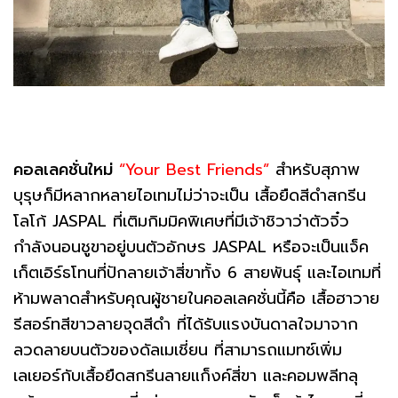
คอลเลคชั่นใหม่
“Your Best Friends”
สำหรับสุภาพ
บุรุษก็มีหลากหลายไอเทมไม่ว่าจะเป็น เสื้อยืดสีดำสกรีน
โลโก้ JASPAL ที่เติมกิมมิคพิเศษที่มีเจ้าชิวาว่าตัวจิ๋ว
กำลังนอนชูขาอยู่บนตัวอักษร JASPAL หรือจะเป็นแจ็ค
เก็ตเอิร์ธโทนที่ปักลายเจ้าสี่ขาทั้ง 6 สายพันธุ์ และไอเทมที่
ห้ามพลาดสำหรับคุณผู้ชายในคอลเลคชั่นนี้คือ เสื้อฮาวาย
รีสอร์ทสีขาวลายจุดสีดำ ที่ได้รับแรงบันดาลใจมาจาก
ลวดลายบนตัวของดัลเมเชี่ยน ที่สามารถแมทซ์เพิ่ม
เลเยอร์กับเสื้อยืดสกรีนลายแก็งค์สี่ขา และคอมพลีทลุ