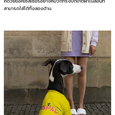
คด้วยแอคเซสเซอรี่อย่างหมวกทรงบักเก็ตผ้าไนลอนที่
สามารถใส่ได้ทั้งสองด้าน