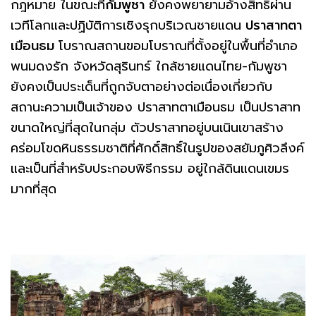
กฎหมาย ในขณะที่
กัมพูชา
ยังคงพยายามอ้างสิทธิ์ผ่าน
เวทีโลกและปฏิบัติการเชิงรุกบริเวณชายแดน
ปราสาทตา
เมือนธม
โบราณสถานขอมโบราณที่ตั้งอยู่ในพื้นที่อำเภอ
พนมดงรัก จังหวัดสุรินทร์ ใกล้ชายแดนไทย-กัมพูชา
ยังคงเป็นประเด็นที่ถูกจับตาอย่างต่อเนื่องเกี่ยวกับ
สถานะความเป็นเจ้าของ ปราสาทตาเมือนธม เป็นปราสาท
ขนาดใหญ่ที่สุดในกลุ่ม ตัวปราสาทอยู่บนเนินเขาสร้าง
คร่อมโขดหินธรรมชาติที่ศักดิ์สิทธิ์ในรูปของสยัมภูศิวลึงค์
และเป็นที่สำหรับประกอบพิธีกรรม อยู่ใกล้ดินแดนเขมร
มากที่สุด