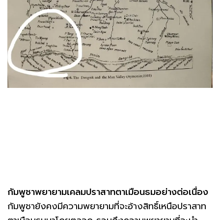
กัมพูชาพยายามเคลมปราสาทตาเมือนธมอย่างต่อเนื่อง
กัมพูชายังคงมีความพยายามที่จะอ้างสิทธิ์เหนือปราสาท