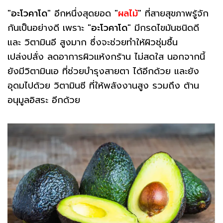
"
อะโวคาโด
" อีกหนึ่งสุดยอด "
ผลไม้
" ที่สายสุขภาพรู้จัก
กันเป็นอย่างดี เพราะ "
อะโวคาโด
" มีกรดไขมันชนิดดี
และ วิตามินอี สูงมาก ซึ่งจะช่วยทำให้ผิวชุ่มชื้น
เปล่งปลั่ง ลดอาการผิวแห้งกร้าน ไม่สดใส นอกจากนี้
ยังมีวิตามินเอ ที่ช่วยบำรุงสายตา ได้อีกด้วย และยัง
อุดมไปด้วย วิตามินซี ที่ให้พลังงานสูง รวมถึง ต้าน
อนุมูลอิสระ อีกด้วย