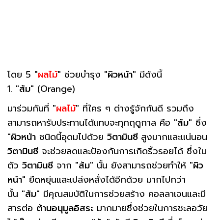
โดย 5 "
ผลไม้
" ช่วยบำรุง "
ผิวหน้า
" มีดังนี้
1. "
ส้ม
" (Orange)
มาร่วมกันที่ "
ผลไม้
" ที่ใคร ๆ ต่างรู้จักกันดี รวมถึง
สามารถหารับประทานได้แทบจะทุกฤดูกาล คือ "
ส้ม
" ซึ่ง
"
ผิวหน้า
ชนิดนี้อุดมไปด้วย
วิตามินซี
สูงมากและแน่นอน
วิตามินซี
จะช่วยลดและป้องกันการเกิดริ้วรอยได้ ซึ่งใน
ตัว
วิตามินซี
จาก "
ส้ม
" นั้น ยังสามารถช่วยทำให้ "
ผิว
หน้า
" ยืดหยุ่นและเปล่งหลั่งได้อีกด้วย มากไปกว่า
นั้น "
ส้ม
" มีคุณสมบัติในการช่วยสร้าง คอลลาเจนและมี
สารต่อ
ต้านอนุมูลอิสระ
มากมายซึ่งช่วยในการชะลอวัย