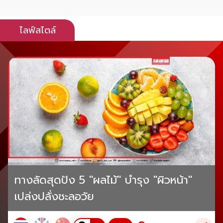
ไลฟ์สไตล์
ทางลัดสุดปัง 5 "ผลไม้" บำรุง "ผิวหน้า"
เปล่งปลั่งชะลอวัย