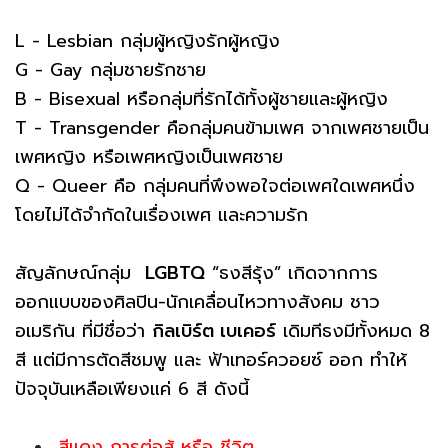
L - Lesbian กลุ่มผู้หญิงรักผู้หญิง
G - Gay กลุ่มชายรักชาย
B - Bisexual หรือกลุ่มที่รักได้ทั้งผู้ชายและผู้หญิง
T - Transgender คือกลุ่มคนข้ามเพศ จากเพศชายเป็น
เพศหญิง หรือเพศหญิงเป็นเพศชาย
Q - Queer คือ กลุ่มคนที่พึงพอใจต่อเพศใดเพศหนึ่ง
โดยไม่ได้จำกัดในเรื่องเพศ และความรัก
สัญลักษณ์กลุ่ม
LGBTQ
“ธงสีรุ้ง” เกิดจากการ
ออกแบบของศิลปิน-นักเคลื่อนไหวทางสังคม ชาว
อเมริกัน ที่มีชื่อว่า
กิลเบิร์ต เบเคอร์
เดิมทีธงมีทั้งหมด 8
สี แต่มีการตัดสีชมพู และ ฟ้าเทอร์ควอยซ์ ออก ทำให้
ปัจจุบันเหลือเพียงแค่ 6 สี ดังนี้
สีแดง การต่อสู้ หรือ ชีวิต