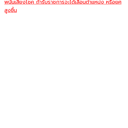
พนันเสี่ยงโชค ถ้ารับราชการจะได้เลื่อนตำแหน่ง หรือยศ
สูงขึ้น