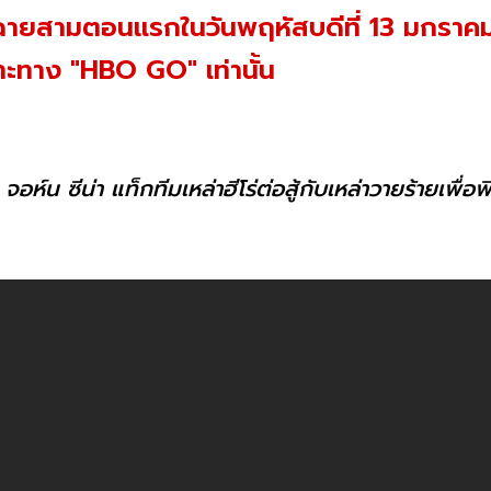
ฉายสามตอนแรกในวันพฤหัสบดีที่ 13 มกราคม
าะทาง "HBO GO" เท่านั้น
น ซีน่า แท็กทีมเหล่าฮีโร่ต่อสู้กับเหล่าวายร้ายเพื่อพิทั