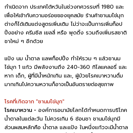
กำเนิดจาก ประเทศไต้หวันในช่วงทศวรรษที่ 1980 และ
เพื่อให้เข้ากับความอร่อยของยุคสมัย ร้านค้าชานมไข่มุก
ต่างก็ได้เติมแต่งสูตรเพิ่มเติม ไม่ว่าจะเป็นการเพิ่มท็อป
ปิ้งอย่าง ครีมชีส เยลลี่ หรือ พุดดิ้ง รวมถึงเพิ่มรสชาติ
ชาใหม่ ๆ อีกด้วย
แป้ง นม น้ำตาล แลพท็อปปิ้ง ทำให้รวม ๆ แล้วชานม
ไข่มุก 1 แก้ว มีพลังงานถึง 240-360 กิโลแคลอรี่ และ
หาก เด็ก, ผู้ที่มีน้ำหนักเกิน และ, ผู้ป่วยโรคเบาหวานดื่ม
มากเกินไปความหวานก็อาจเป็นอันตรายต่อสุขภาพ
โรคที่เกิดจาก "ชานมไข่มุก"
โรคเบาหวาน -
องค์การอนามัยโลกได้กำหนดการบริโภค
น้ำตาลในแต่ละวัน ไม่ควรเกิน 6 ช้อนชา ชานมไข่มุกมี
ส่วนผสมหลักคือ น้ำตาล และแป้ง ในหนึ่งแก้วจะมีน้ำตาล