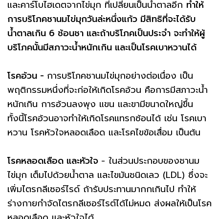
และคาร์โบไฮเดตจากไข่มุก ที่เปลี่ยนเป็นน้ำตาลอีก
ทำให้
การบริโภคชานมไข่มุกวันล่ะหนึ่งแก้ว มีสิทธิที่จะได้รับ
น้ำตาลเกิน 6 ช้อนชา และถ้าบริโภคเป็นประจำ จะทำให้ผู้
บริโภคนั้นมีสภาวะน้ำหนักเกิน และเป็นโรคเบาหวานได้
โรคอ้วน -
การบริโภคชานมไข่มุกอย่างต่อเนื่อง เป็น
พฤติกรรมหนึ่งที่จะก่อให้เกิดโรคอ้วน คือการมีสภาวะน้ำ
หนักเกิน การอ้วนลงพุง แขน และขามีขนาดใหญ่ขึ้น
ทั้งนี้โรคอ้วนอาจทำให้เกิดโรคแทรกซ้อนได้ เช่น โรคเบา
หวาน โรคหัวใจหลอดเลือด และโรคไขข้อเสื่อม เป็นต้น
โรคหลอดเลือด และหัวใจ
- ในส่วนประกอบของชานม
ไข่มุก เต็มไปด้วยน้ำตาล และไขมันชนิดเลว (LDL) ซึ่งจะ
เพิ่มไตรกลีเซอร์ไรด์ ถ้ารับประทานมากกเกินไป ทำให้
ร่างกายกำจัดไตรกลีเซอร์ไรต์ได้ไม่หมด ส่งผลให้เป็นโรค
หลอดเลือด และหัวใจได้