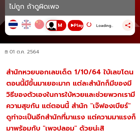
ไม่ถูก ถ้าดูผิดเพจ
Play
Loading...
01 ต.ค. 2564
สำนักหวยบอกเลขเด็ด 1/10/64 ใบ้เลขโดน
ตอนนี้มีขึ้นมาเยอะมาก แต่ละสำนักก็มีของมี
วิธีของตัวเองในการใบ้หวยและช่วยพวกเรามี
ความสุขกัน แต่ตอนนี้ สำนัก "เจ๊ฟองเบียร์"
ดูท่าจะเป็นอีกสำนักที่มาแรง แต่ความมาแรงก็
มาพร้อมกับ "เพจปลอม" ด้วยน่ะสิ