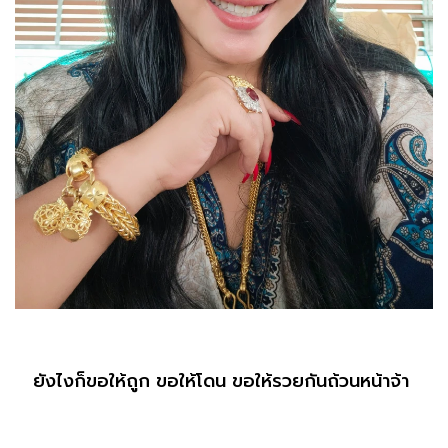
ยังไงก็ขอให้ถูก ขอให้โดน ขอให้รวยกันถ้วนหน้าจ้า