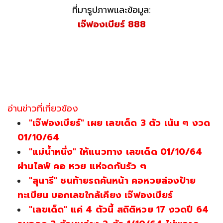
ที่มารูปภาพและข้อมูล:
เจ๊ฟองเบียร์ 888
อ่านข่าวที่เกี่ยวข้อง
"เจ๊ฟองเบียร์" เผย เลขเด็ด 3 ตัว เน้น ๆ งวด
01/10/64
"แม่น้ำหนึ่ง" ให้แนวทาง เลขเด็ด 01/10/64
ผ่านไลฟ์ คอ หวย แห่จดกันรัว ๆ
"สุนารี" ชนท้ายรถคันหน้า คอหวยส่องป้าย
ทะเบียน บอกเลขใกล้เคียง เจ๊ฟองเบียร์
"เลขเด็ด" แค่ 4 ตัวนี้ สถิติหวย 17 งวดปี 64