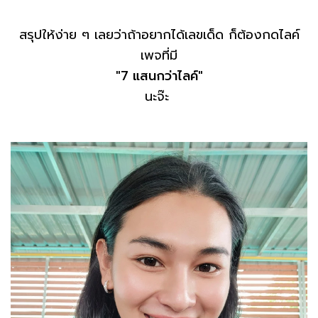
สรุปให้ง่าย ๆ เลยว่าถ้าอยากได้เลขเด็ด ก็ต้องกดไลค์
เพจที่มี
"7 แสนกว่าไลค์"
นะจ๊ะ