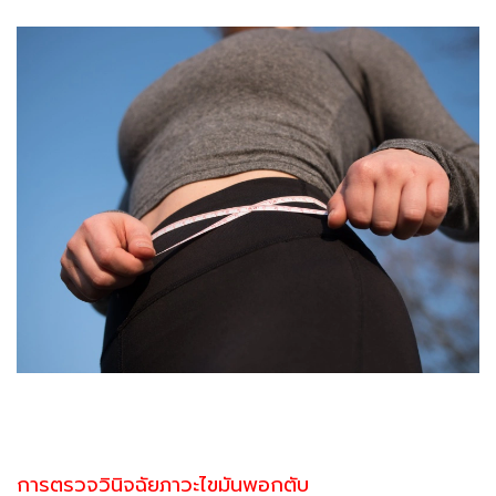
การตรวจวินิจฉัยภาวะไขมันพอกตับ