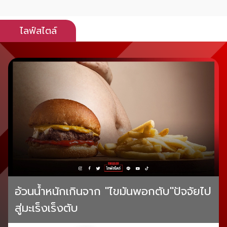
ไลฟ์สไตล์
อ้วนน้ำหนักเกินจาก "ไขมันพอกตับ"ปัจจัยไป
สู่มะเร็งเร็งตับ