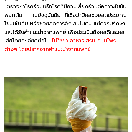
ตรวจหาโรคร่วมหรือโรคที่มีควมเสี่ยงร่วมต่อภาวะไขมัน
พอกตับ ในปัจจุบันมียา ที่เชื่อว่ามีผลช่วยลดประมาณ
ไขมันในตับ หรือช่วยลดการอักเสบในตับ แต่ควรปรึกษา
และได้รับคำแนะนำจากแพทย์ เพื่อประเมินถึงผลดีและผล
เสียโดยละเอียดต่อไป
ไม่ใช้ยา อาหารเสริม สมุนไพร
ต่างๆ โดยปราศจากคำแนะนำจากแพทย์