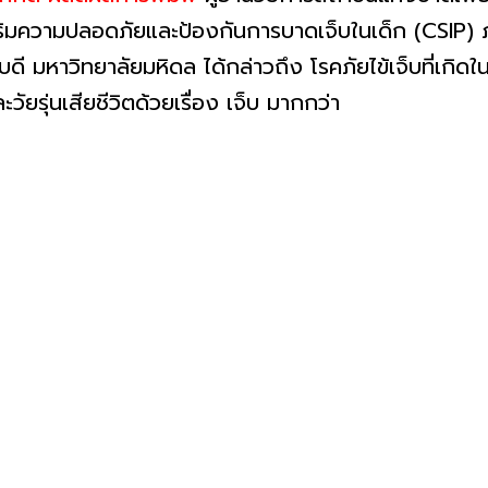
งเสริมความปลอดภัยและป้องกันการบาดเจ็บในเด็ก (CSIP
หาวิทยาลัยมหิดล ได้กล่าวถึง โรคภัยไข้เจ็บที่เกิดในเด
ะวัยรุ่นเสียชีวิตด้วยเรื่อง เจ็บ มากกว่า