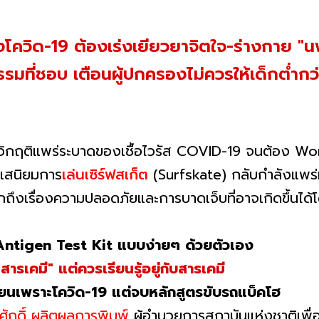
ังโควิด-19 ต้องเร่งเยียวยาจิตใจ-ร่างกาย "น
กรรมที่ชอบ เตือนผู้ปกครองไม่ควรให้เด็กต่ำกว่า
ะวิกฤติแพร่ระบาดของเชื้อไวรัส COVID-19 จนต้อง Wo
ะแสนิยมการ
เล่นเซิร์ฟสเก็ต
(Surfskate) กลับกำลังแพร่ห
วิตกถึงเรื่องความปลอดภัยและการบาดเจ็บที่อาจเกิดขึ้นได้
 Antigen Test Kit แบบง่ายๆ ด้วยตัวเอง
สารเคมี" แต่ควรเรียนรู้อยู่กับสารเคมี
เรียนเพราะโควิด-19 แต่จบหลักสูตรขับรถแบ็คโฮ
ักดิ์ ผลิตผลการพิมพ์
ผู้อำนวยการสถาบันแห่งชาติเพ