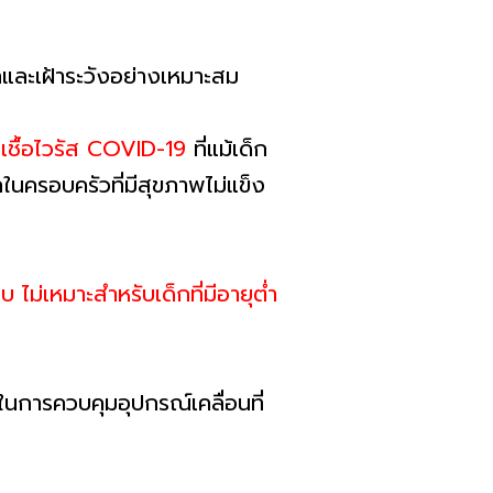
ลและเฝ้าระวังอย่างเหมาะสม
ง
เชื้อไวรัส COVID-19
ที่แม้เด็ก
กในครอบครัวที่มีสุขภาพไม่แข็ง
 ไม่เหมาะสำหรับเด็กที่มีอายุต่ำ
นการควบคุมอุปกรณ์เคลื่อนที่