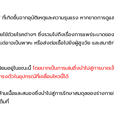
"
ที่เกิดขึ้นจากอุบัติเหตุและความรุนแรง หากขาดการดูแ
วยไข้ด้วยโรคต่างๆ ซึ่งรวมไปถึงเรื่องการแพร่ระบาดขอ
แต่อาจเป็นพาหะ หรือส่งต่อเชื้อไปยังผู้สูงวัย และสมาชิ
่นิยมอยู่ในขณะนี้
โดยมากเป็นการเล่นซึ่งนำไปสู่การบาดเจ็บ
งตัวในอุปกรณ์ที่เคลื่อนไหวนี้ได้
มเนื้อและสมองซึ่งนำไปสู่การรักษาสมดุลของร่างกายใ
็มที่