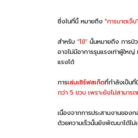
ซึ่งในที่นี้ หมายถึง
"การบาดเจ็บ
สำหรับ
“ไข้”
นั้นหมายถึง การป่
อาจไม่มีอาการรุนแรงเท่าผู้ใหญ่ 
แรงได้
การ
เล่นเซิร์ฟสเก็ต
ที่กำลังเป็นที
กว่า 5 ขวบ เพราะยังไม่สามารถทร
เนื่องจากการประสานงานของกล้า
ด้วยความเร็วนั้นยังพัฒนาได้ไม่เต