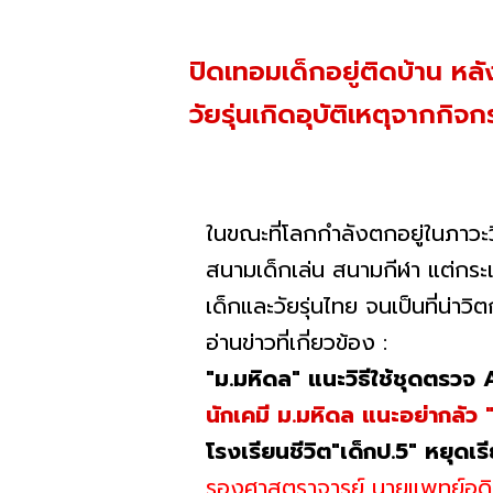
ปิดเทอมเด็กอยู่ติดบ้าน หล
วัยรุ่นเกิดอุบัติเหตุจากกิจ
ในขณะที่โลกกำลังตกอยู่ในภาว
สนามเด็กเล่น สนามกีฬา แต่กร
เด็กและวัยรุ่นไทย จนเป็นที่น่า
อ่านข่าวที่เกี่ยวข้อง :
"ม.มหิดล" แนะวิธีใช้ชุดตรวจ
นักเคมี ม.มหิดล แนะอย่ากลัว "
โรงเรียนชีวิต"เด็กป.5" หยุด
รองศาสตราจารย์ นายแพทย์อดิศ