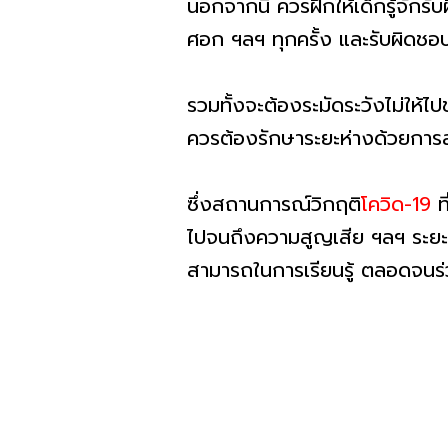
นอกจากนี้ ควรฝึกให้เด็กรู้จัก
ศอก ฯลฯ ทุกครั้ง และรับผิดชอบ
รวมทั้งจะต้องระมัดระวังไม่ให้ไป
ควรต้องรักษาระยะห่างด้วยการส
ซึ่งสถานการณ์วิกฤติ
โควิด-19
ท
ไปจนถึงความสูญเสีย ฯลฯ ระยะ
สามารถในการเรียนรู้ ตลอดจนร่ว