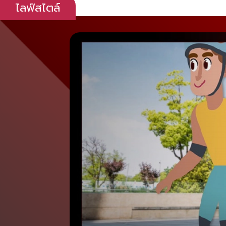
ไลฟ์สไตล์