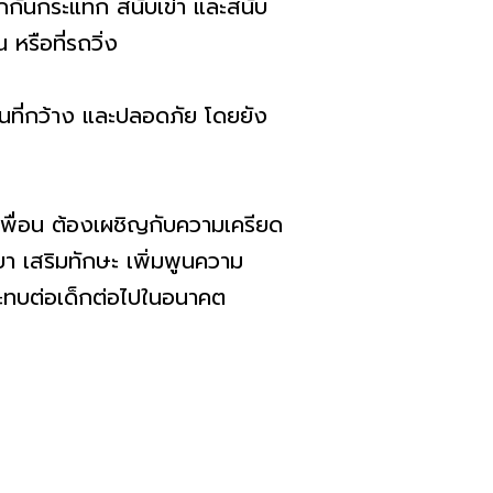
วกกันกระแทก สนับเข่า และสนับ
หรือที่รถวิ่ง
พื้นที่กว้าง และปลอดภัย โดยยัง
่มเพื่อน ต้องเผชิญกับความเครียด
า เสริมทักษะ เพิ่มพูนความ
กระทบต่อเด็กต่อไปในอนาคต