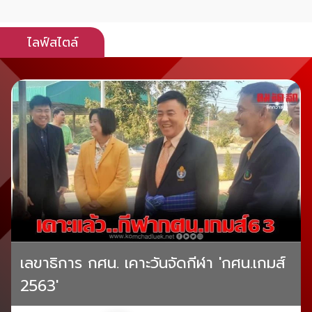
ไลฟ์สไตล์
เลขาธิการ กศน. เคาะวันจัดกีฬา 'กศน.เกมส์
2563'