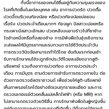
ทั้งนี้อาการของคนไข้ขึ้นอยู่กับความรุนแรงของ
โรคที่เกิดขึ้นในแต่ละบุคคล เช่น อาการปวดรัด ปวดตื้อ
ปวดจี๊ดบริเวณท้องน้อย หรือปวดท้องน้อยบ่อยจน
เรื้อรัง ปวดประจำเดือนมากๆ ท้องผูก ปัสสาวะบ่อยหรือ
กระเพาะปัสสาวะอักเสบ ปวดหลังจนอาจร้าวไปที่ขาข้าง
ใดข้างหนึ่งหรือทั้งสองข้าง การมีพังผืดในอุ้งเชิงกราน
จะส่งผลให้มีบุตรยากและรบกวนการใช้ชีวิตประจำวัน
การตรวจวินิจฉัยสามารถทำได้โดย อันดับแรกก่อนเข้า
รับการรักษาคนไข้จะถูกซักประวัติโดยละเอียดจากสูติ-
นรีแพทย์ รวมถึงอาการปวดท้อง อาการปวดประจำ
เดือน การมีบุตร ตามด้วยการเข้ารับการตรวจภายใน ต่อ
ด้วยการตรวจอัลตราซาวนด์ เพื่อช่วยให้สูติ-นรีแพทย์
เห็นภาพรอยโรคได้อย่างชัดเจนทุกรายละเอียด และการ
ตรวจเอกซเรย์ด้วยคลื่นแม่เหล็กไฟฟ้า (หรือ MRI) หาก
ไม่สามารถตรวจด้วยวิธีอื่น การรักษาพังผืดในผู้หญิงขึ้น
อยู่กับอาการและความรุนแรงที่เกิดขึ้น มีทั้งการใช้ยาแก้