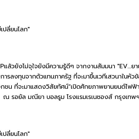
งไม่จุใจยังมีความรู้ดีๆ จากงานสัมมนา "EV...ยานย
ารลงทุนจากตัวแทนภาครัฐ ที่จะมาขึ้นเวทีเสวนาในหัว
ชน ที่จะมาแสดงวิสัยทัศน์“เปิดศักยภาพยานยนต์ไฟฟ้า
 ณ รอยัล มณียา บอลรูม โรงแรมเรเนซองส์ กรุงเทพฯ